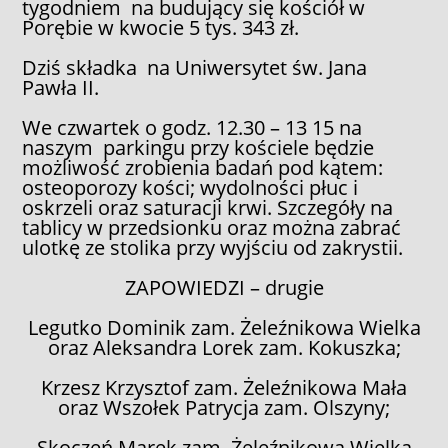
tygodniem na budujący się kościół w
Porębie w kwocie 5 tys. 343 zł.
Dziś składka na Uniwersytet św. Jana
Pawła II.
We czwartek o godz. 12.30 – 13 15 na
naszym parkingu przy kościele będzie
możliwość zrobienia badań pod kątem:
osteoporozy kości; wydolności płuc i
oskrzeli oraz saturacji krwi. Szczegóły na
tablicy w przedsionku oraz można zabrać
ulotkę ze stolika przy wyjściu od zakrystii.
ZAPOWIEDZI – drugie
Legutko Dominik zam. Żeleźnikowa Wielka
oraz Aleksandra Lorek zam. Kokuszka;
Krzesz Krzysztof zam. Żeleźnikowa Mała
oraz Wszołek Patrycja zam. Olszyny;
Skoczeń Marek zam. Żeleźnikowa Wielka