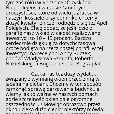
tym zaś roku w Rocznicę Odzyskania
Niepodległości w czasie Gminnych
uroczystości, które od wielu już lat są w
naszym kościele przy pomniku chcemy
złożyć kwiaty i znicze ; odbędzie się też Apel
Poległych. Chcę dodać, że jeśli idzie o
parafię nasz wkład w całość realizowanej
inwestycji to 10 – 15 procent. Bardzo
serdecznie dziękuję za dotychczasową
pracę podjętą na rzecz naszej parafii w tej
inwestycji na ręce pani Anny Buczek;
panów: Władysława Szmidta, Roberta
Nakielskiego i Bogdana Sroki. Bóg zapłać!
Czeka nas też duży wydatek
związany z wymianą okien przed zimą w
jadalni na plebani. Chcemy w ten sposób
zamknąć sprawę ogrzewania budynku a
wiemy jak to ważne w naszych domach
gdzie szczelność okien daje ogromne
oszczędności . / Mówiąc obrazowo przez
okna ucieka dużo ciepła; niektórzy mówią