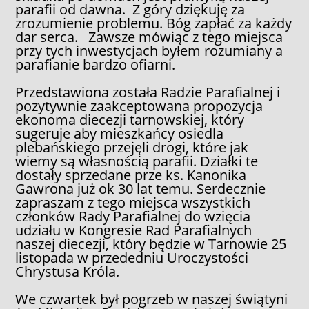
parafii od dawna. Z góry dziękuję za
zrozumienie problemu. Bóg zapłać za każdy
dar serca. Zawsze mówiąc z tego miejsca
przy tych inwestycjach byłem rozumiany a
parafianie bardzo ofiarni.
Przedstawiona została Radzie Parafialnej i
pozytywnie zaakceptowana propozycja
ekonoma diecezji tarnowskiej, który
sugeruje aby mieszkańcy osiedla
plebańskiego przejęli drogi, które jak
wiemy są własnością parafii. Działki te
dostały sprzedane prze ks. Kanonika
Gawrona już ok 30 lat temu. Serdecznie
zapraszam z tego miejsca wszystkich
członków Rady Parafialnej do wzięcia
udziału w Kongresie Rad Parafialnych
naszej diecezji, który będzie w Tarnowie 25
listopada w przededniu Uroczystości
Chrystusa Króla.
We czwartek był pogrzeb w naszej świątyni