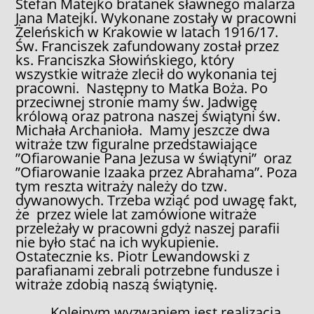
Stefan Matejko bratanek sławnego malarza
Jana Matejki. Wykonane zostały w pracowni
Żeleńskich w Krakowie w latach 1916/17.
Św. Franciszek zafundowany został przez
ks. Franciszka Słowińskiego, który
wszystkie witraże zlecił do wykonania tej
pracowni. Następny to Matka Boża. Po
przeciwnej stronie mamy św. Jadwigę
królową oraz patrona naszej świątyni św.
Michała Archanioła. Mamy jeszcze dwa
witraże tzw figuralne przedstawiające
”Ofiarowanie Pana Jezusa w świątyni” oraz
”Ofiarowanie Izaaka przez Abrahama”. Poza
tym reszta witraży należy do tzw.
dywanowych. Trzeba wziąć pod uwagę fakt,
że przez wiele lat zamówione witraże
przeleżały w pracowni gdyż naszej parafii
nie było stać na ich wykupienie.
Ostatecznie ks. Piotr Lewandowski z
parafianami zebrali potrzebne fundusze i
witraże zdobią naszą świątynię.
Kolejnym wyzwaniem jest realizacja