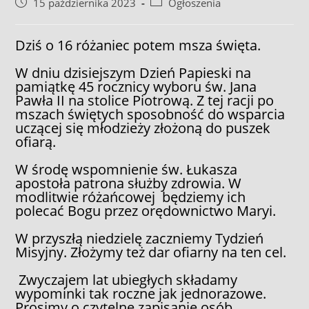
Post
Post
15 października 2023
Ogłoszenia
published:
category:
Dziś o 16 różaniec potem msza święta.
W dniu dzisiejszym Dzień Papieski na
pamiątkę 45 rocznicy wyboru św. Jana
Pawła II na stolice Piotrową. Z tej racji po
mszach świętych sposobność do wsparcia
uczącej się młodzieży złożoną do puszek
ofiarą.
W środę wspomnienie św. Łukasza
apostoła patrona służby zdrowia. W
modlitwie różańcowej będziemy ich
polecać Bogu przez orędownictwo Maryi.
W przyszłą niedzielę zaczniemy Tydzień
Misyjny. Złożymy też dar ofiarny na ten cel.
Zwyczajem lat ubiegłych składamy
wypominki tak roczne jak jednorazowe.
Prosimy o czytelne zapisanie osób