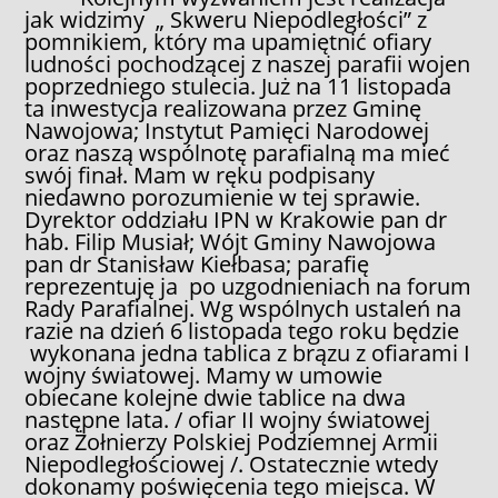
jak widzimy „ Skweru Niepodległości” z
pomnikiem, który ma upamiętnić ofiary
ludności pochodzącej z naszej parafii wojen
poprzedniego stulecia. Już na 11 listopada
ta inwestycja realizowana przez Gminę
Nawojowa; Instytut Pamięci Narodowej
oraz naszą wspólnotę parafialną ma mieć
swój finał. Mam w ręku podpisany
niedawno porozumienie w tej sprawie.
Dyrektor oddziału IPN w Krakowie pan dr
hab. Filip Musiał; Wójt Gminy Nawojowa
pan dr Stanisław Kiełbasa; parafię
reprezentuję ja po uzgodnieniach na forum
Rady Parafialnej. Wg wspólnych ustaleń na
razie na dzień 6 listopada tego roku będzie
wykonana jedna tablica z brązu z ofiarami I
wojny światowej. Mamy w umowie
obiecane kolejne dwie tablice na dwa
następne lata. / ofiar II wojny światowej
oraz Żołnierzy Polskiej Podziemnej Armii
Niepodległościowej /. Ostatecznie wtedy
dokonamy poświęcenia tego miejsca. W