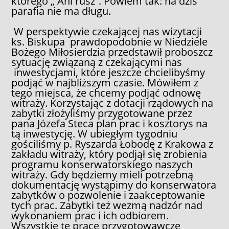
którego „ Ani rusz”. Powiem tak: na dziś
parafia nie ma długu.
W perspektywie czekającej nas wizytacji
ks. Biskupa prawdopodobnie w Niedziele
Bożego Miłosierdzia przedstawił proboszcz
sytuację związaną z czekającymi nas
inwestycjami, które jeszcze chcielibyśmy
podjąć w najbliższym czasie. Mówiłem z
tego miejsca, że chcemy podjąć odnowę
witraży. Korzystając z dotacji rządowych na
zabytki złożyliśmy przygotowane przez
pana Józefa Steca plan prac i kosztorys na
tą inwestycję. W ubiegłym tygodniu
gościliśmy p. Ryszarda Łobodę z Krakowa z
zakładu witraży, który podjął się zrobienia
programu konserwatorskiego naszych
witraży. Gdy będziemy mieli potrzebną
dokumentację wystąpimy do konserwatora
zabytków o pozwolenie i zaakceptowanie
tych prac. Zabytki też wezmą nadzór nad
wykonaniem prac i ich odbiorem.
Wszystkie te prace przygotowawcze