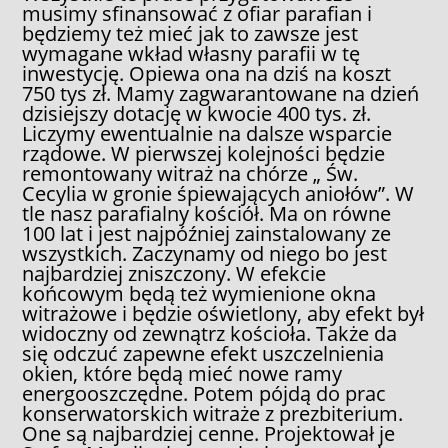
musimy sfinansować z ofiar parafian i
będziemy też mieć jak to zawsze jest
wymagane wkład własny parafii w tę
inwestycję. Opiewa ona na dziś na koszt
750 tys zł. Mamy zagwarantowane na dzień
dzisiejszy dotację w kwocie 400 tys. zł.
Liczymy ewentualnie na dalsze wsparcie
rządowe. W pierwszej kolejności będzie
remontowany witraż na chórze „ Św.
Cecylia w gronie śpiewających aniołów”. W
tle nasz parafialny kościół. Ma on równe
100 lat i jest najpóźniej zainstalowany ze
wszystkich. Zaczynamy od niego bo jest
najbardziej zniszczony. W efekcie
końcowym będą też wymienione okna
witrażowe i będzie oświetlony, aby efekt był
widoczny od zewnątrz kościoła. Także da
się odczuć zapewne efekt uszczelnienia
okien, które będą mieć nowe ramy
energooszczędne. Potem pójdą do prac
konserwatorskich witraże z prezbiterium.
One są najbardziej cenne. Projektował je