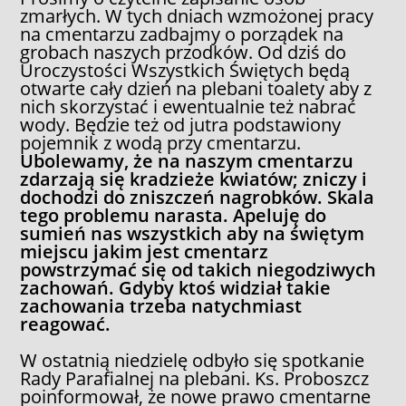
zmarłych. W tych dniach wzmożonej pracy
na cmentarzu zadbajmy o porządek na
grobach naszych przodków. Od dziś do
Uroczystości Wszystkich Świętych będą
otwarte cały dzień na plebani toalety aby z
nich skorzystać i ewentualnie też nabrać
wody. Będzie też od jutra podstawiony
pojemnik z wodą przy cmentarzu.
Ubolewamy, że na naszym cmentarzu
zdarzają się kradzieże kwiatów; zniczy i
dochodzi do zniszczeń nagrobków. Skala
tego problemu narasta. Apeluję do
sumień nas wszystkich aby na świętym
miejscu jakim jest cmentarz
powstrzymać się od takich niegodziwych
zachowań. Gdyby ktoś widział takie
zachowania trzeba natychmiast
reagować.
W ostatnią niedzielę odbyło się spotkanie
Rady Parafialnej na plebani. Ks. Proboszcz
poinformował, że nowe prawo cmentarne