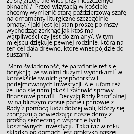
że się grzeje ale wieś przy nieszczelnych
oknach! / Przed wizytacją w kościele
chcemy wymienić starą paździerzową szafę
na ornamenty liturgiczne szczególnie
ornaty. / jaki jest jej stan proszę po mszy
wychodząc zerknąć jak ktoś ma
wątpliwości czy jest do zmiany/. W tym
miejscu dziękuje pewnej rodzinie, która na
ten cel dała drewno, które wnet pójdzie do
suszarni.
Mam świadomość, że parafianie też się
borykają ze swoimi dużymi wydatkami w
kontekście swoich gospodarstw i
podejmowanych inwestycji. Ale ufam też,
że uda się nam jakoś i załatwić sprawy
finansowe parafii. Decyzją Rady Parafialnej
w najbliższym czasie panie i panowie z
Rady z pomocą ludzi dobrej woli, którzy się
zaangażują odwiedzając nasze domy z
prośbą serdeczną o wsparcie tych
kosztownych inwestycji. Taka raz w roku
składka po domach jest praktyką naszej