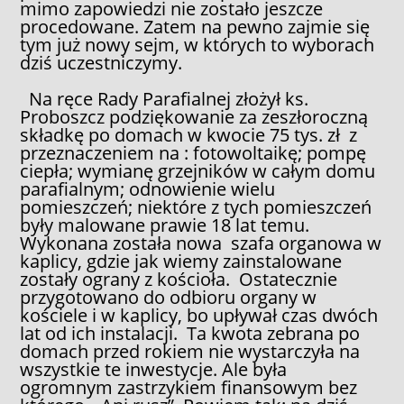
mimo zapowiedzi nie zostało jeszcze
procedowane. Zatem na pewno zajmie się
tym już nowy sejm, w których to wyborach
dziś uczestniczymy.
Na ręce Rady Parafialnej złożył ks.
Proboszcz podziękowanie za zeszłoroczną
składkę po domach w kwocie 75 tys. zł z
przeznaczeniem na : fotowoltaikę; pompę
ciepła; wymianę grzejników w całym domu
parafialnym; odnowienie wielu
pomieszczeń; niektóre z tych pomieszczeń
były malowane prawie 18 lat temu.
Wykonana została nowa szafa organowa w
kaplicy, gdzie jak wiemy zainstalowane
zostały ograny z kościoła. Ostatecznie
przygotowano do odbioru organy w
kościele i w kaplicy, bo upływał czas dwóch
lat od ich instalacji. Ta kwota zebrana po
domach przed rokiem nie wystarczyła na
wszystkie te inwestycje. Ale była
ogromnym zastrzykiem finansowym bez