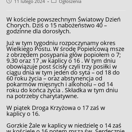
Post
Post
11 lutego 2024
Ogłoszenia
published:
category:
W kościele powszechnym Światowy Dzień
Chorych. Dziś o 15 nabożeństwo 40 –
godzinne dla dorosłych.
Już w tym tygodniu rozpoczynamy okres
Wielkiego Postu. W środę Popielcową msze
z obrzędem posypania głów popiołem o 7;
9.30 oraz 17 ,w kaplicy o 16 . W tym dniu
obowiązuje post ścisły czyli trzy posiłki w
ciągu dnia w tym jeden do syta – od 18 do
60 roku życia – oraz abstynencja od
pokarmów mięsnych i alkoholu – od 14
roku do końca życia . Składka w tym dniu
na potrzeby charytatywne.
W piątek Droga Krzyżowa o 17 zaś w
kaplicy o 16.
Gorzkie Żale w kaplicy w niedzielę o 14 zaś
w kościele o 16 potem msza św. Serdecznie