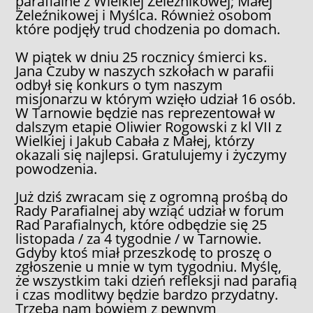
parafialne z Wielkiej Żeleźnikowej; Małej
Żeleźnikowej i Myślca. Również osobom
które podjęły trud chodzenia po domach.
W piątek w dniu 25 rocznicy śmierci ks.
Jana Czuby w naszych szkołach w parafii
odbył się konkurs o tym naszym
misjonarzu w którym wzięło udział 16 osób.
W Tarnowie będzie nas reprezentował w
dalszym etapie Oliwier Rogowski z kl VII z
Wielkiej i Jakub Cabała z Małej, którzy
okazali się najlepsi. Gratulujemy i życzymy
powodzenia.
Już dziś zwracam się z ogromną prośbą do
Rady Parafialnej aby wziąć udział w forum
Rad Parafialnych, które odbędzie się 25
listopada / za 4 tygodnie / w Tarnowie.
Gdyby ktoś miał przeszkodę to proszę o
zgłoszenie u mnie w tym tygodniu. Myślę,
że wszystkim taki dzień refleksji nad parafią
i czas modlitwy będzie bardzo przydatny.
Trzeba nam bowiem z pewnym