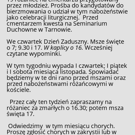
przez młodzież. Prośba do kandydatów do
bierzmowania o udział w tym nabożeństwie
jako celebracji liturgicznej. Przed
cmentarzem kwesta na Seminarium
Duchowne w Tarnowie.
We czwartek Dzień Zaduszny. Msze święte
o 7; 9.30 i 17.
W kaplicy o 16.
Wcześniej
czytane wypominki.
W tym tygodniu wypada I czwartek; I piątek
i I sobota miesiąca listopada
.
Spowiadać
będziemy w te dni rano przed mszami oraz
przed nabożeństwami różańcowymi w
kościele.
Przez cały ten tydzień zapraszamy na
różaniec za zmarłych o 16.30; potem msza
święta 17.
Odwiedzimy w tym miesiącu chorych.
Proszę zgłosić chorych w zakrystii lub w