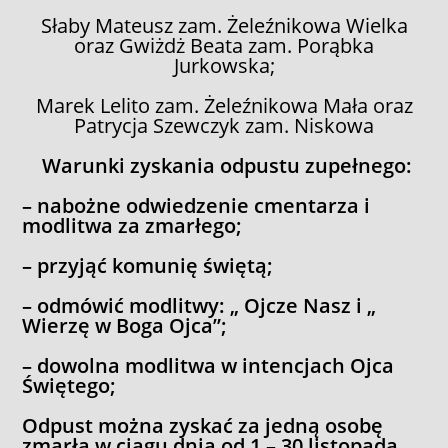
Słaby Mateusz zam. Żeleźnikowa Wielka
oraz Gwiżdż Beata zam. Porąbka
Jurkowska;
Marek Lelito zam. Żeleźnikowa Mała oraz
Patrycja Szewczyk zam. Niskowa
Warunki zyskania odpustu zupełnego:
– nabożne odwiedzenie cmentarza i
modlitwa za zmarłego;
– przyjąć komunię świętą;
– odmówić modlitwy: „ Ojcze Nasz i „
Wierzę w Boga Ojca”;
– dowolna modlitwa w intencjach Ojca
Świętego;
Odpust można zyskać za jedną osobę
zmarłą w ciągu dnia od 1 – 30 listopada.