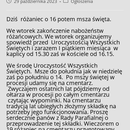
Post
Post
29 października 2023
Ogłoszenia
published:
category:
Dziś różaniec o 16 potem msza święta.
We wtorek zakończenie nabożeństw
różańcowych. We wtorek organizujemy
spowiedź przed Uroczystością Wszystkich
Świętych i zarazem I piątkiem miesiąca w
kaplicy od 15.30 zaś w kościele od 16.15.
We środę Uroczystość Wszystkich
Świętych. Msze do południa jak w niedzielę
zaś po południu o 14. Po mszy świętej w
procesji udamy się na cmentarz.
Zwyczajem ostatnich lat pójdziemy od
ołtarza w procesji po całym cmentarzu
czytając wypominki. Na cmentarzu
tradycją lat ubiegłych złożymy składkę na
potrzeby jego funkcjonowania. Proszę
serdecznie panów z Rady Parafialnej o
przeprowadzenie tej składki. Wieczorem o
19 różaniec na cmentarzu przygotowany