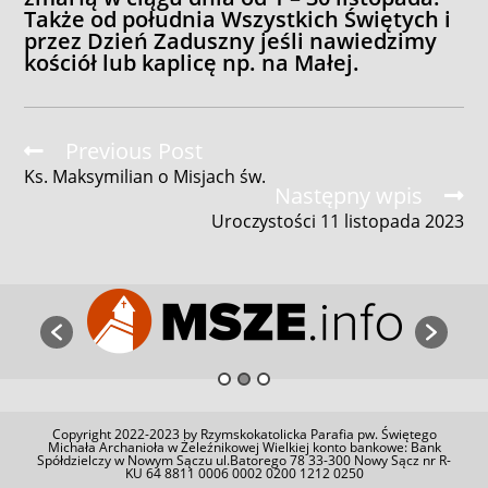
Także od południa Wszystkich Świętych i
przez Dzień Zaduszny jeśli nawiedzimy
kościół lub kaplicę np. na Małej.
Read
Previous Post
more
Ks. Maksymilian o Misjach św.
articles
Następny wpis
Uroczystości 11 listopada 2023
Copyright 2022-2023 by Rzymskokatolicka Parafia pw. Świętego
Michała Archanioła w Żeleźnikowej Wielkiej konto bankowe: Bank
Spółdzielczy w Nowym Sączu ul.Batorego 78 33-300 Nowy Sącz nr R-
KU 64 8811 0006 0002 0200 1212 0250