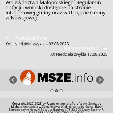
Województwa Małopolskiego. Regulamin
dotacji i wnioski dostępne na stronie
internetowej gminy oraz w Urzędzie Gminy
w Nawojowej.
Read
Previous Post
more
XVIII Niedziela zwykła – 03.08.2025
articles
Następny wpis
XX Niedziela zwykła 17.08.2025
Copyright 2022-2023 by Rzymskokatolicka Parafia pw. Świętego
Michała Archanioła w Żeleźnikowej Wielkiej konto bankowe: Bank
Spółdzielczy w Nowym Sączu ul.Batorego 78 33-300 Nowy Sącz nr R-
KU 64 8811 0006 0002 0200 1212 0250