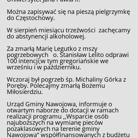
Można zapisywać się na pieszą pielgrzymkę
do Częstochowy.
W sierpień miesiącu trzeźwości zachęcamy
do abstynencji alkoholowej.
Za zmarłą Marię Legutko z mszy
pogrzebowych o. Stanisław Lelito odprawi
100 intencji;w tym gregoriańskie we
wrześniu i w październiku.
Wczoraj był pogrzeb śp. Michaliny Górka z
Poręby. Polecajmy zmarłą Bożemu
Miłosierdziu.
Urząd Gminy Nawojowa, informuje o
otwartym naborze do dotacji w ramach
realizacji programu ,,Wsparcie osób
najuboższych na wymianę pieców
pozaklasowych na terenie gminy
Nawojowa” współfinansowanych z budżetu