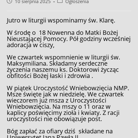
Post
Post
10 sierpnia 2025
Ogłoszenia
published:
category:
Jutro w liturgii wspominamy św. Klarę.
W środę o 18 Nowenna do Matki Bożej
Nieustającej Pomocy. Pół godziny wcześniej
adoracja w ciszy,
We czwartek wspomnienie w liturgii św.
Maksymiliana. Składamy serdeczne
życzenia naszemu ks. Doktorowi życząc
obfitości Bożej łaski i zdrowia .
W piątek Uroczystość Wniebowzięcia NMP.
Msze święte jak w niedzielę. We czwartek
wieczorem już msza z Uroczystości
Wniebowzięcia. Na mszy o 11 oraz w
kaplicy poświęcimy zioła i kwiaty. Z racji
uroczystości nie obowiązuje post.
Bóg zapłać za ofiary dziś składane na
Uniwersytet Jana Pawła II.