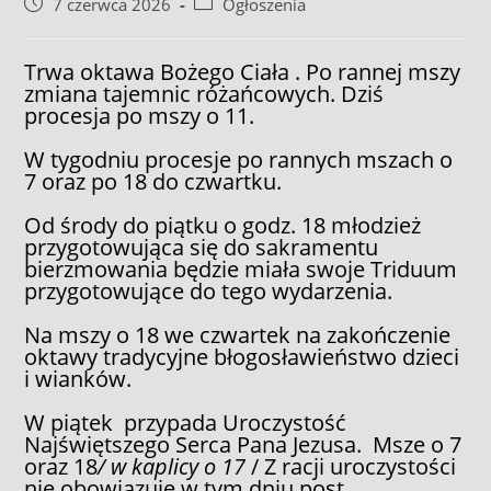
Post
Post
7 czerwca 2026
Ogłoszenia
published:
category:
Trwa oktawa Bożego Ciała . Po rannej mszy
zmiana tajemnic różańcowych. Dziś
procesja po mszy o 11.
W tygodniu procesje po rannych mszach o
7 oraz po 18 do czwartku.
Od środy do piątku o godz. 18 młodzież
przygotowująca się do sakramentu
bierzmowania będzie miała swoje Triduum
przygotowujące do tego wydarzenia.
Na mszy o 18 we czwartek na zakończenie
oktawy tradycyjne błogosławieństwo dzieci
i wianków.
W piątek przypada Uroczystość
Najświętszego Serca Pana Jezusa. Msze o 7
oraz 18
/ w kaplicy o 17
/ Z racji uroczystości
nie obowiązuje w tym dniu post.