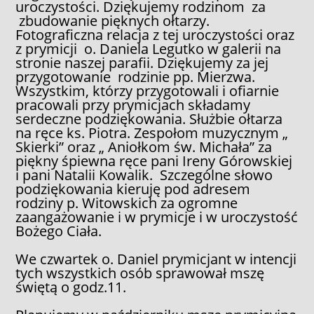
uroczystości. Dziękujemy rodzinom za
zbudowanie pięknych ołtarzy.
Fotograficzna relacja z tej uroczystości oraz
z prymicji o. Daniela Legutko w galerii na
stronie naszej parafii. Dziękujemy za jej
przygotowanie rodzinie pp. Mierzwa.
Wszystkim, którzy przygotowali i ofiarnie
pracowali przy prymicjach składamy
serdeczne podziękowania. Służbie ołtarza
na ręce ks. Piotra. Zespołom muzycznym „
Skierki” oraz „ Aniołkom św. Michała” za
piękny śpiewna ręce pani Ireny Górowskiej
i pani Natalii Kowalik. Szczególne słowo
podziękowania kieruję pod adresem
rodziny p. Witowskich za ogromne
zaangażowanie i w prymicje i w uroczystość
Bożego Ciała.
We czwartek o. Daniel prymicjant w intencji
tych wszystkich osób sprawował mszę
świętą o godz.11.