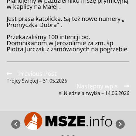
Planujemy w październiku mszę prymicyjną
w kaplicy na Małej .
Jest prasa katolicka. Są też nowe numery „
Promyczka Dobra” .
Przekazaliśmy 100 intencji oo.
Dominikanom w Jerozolimie za zm. śp
Piotra Jurczak z zamówionych na pogrzebie.
Read
Previous Post
more
Trójcy Świętej – 31.05.2026
articles
Następny wpis
XI Niedziela zwykła – 14.06.2026