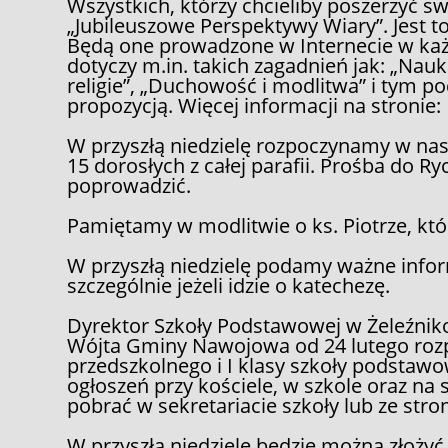
Wszystkich, którzy chcieliby poszerzyć 
„Jubileuszowe Perspektywy Wiary”. Jest t
Będą one prowadzone w Internecie w każd
dotyczy m.in. takich zagadnień jak: „Nauka 
religie”, „Duchowość i modlitwa” i tym 
propozycją. Więcej informacji na stronie
W przyszłą niedzielę rozpoczynamy w nas
15 dorosłych z całej parafii. Prośba do 
poprowadzić.
Pamiętamy w modlitwie o ks. Piotrze, kt
W przyszłą niedzielę podamy ważne infor
szczególnie jeżeli idzie o katechezę.
Dyrektor Szkoły Podstawowej w Żeleźniko
Wójta Gminy Nawojowa od 24 lutego rozpo
przedszkolnego i I klasy szkoły podstaw
ogłoszeń przy kościele, w szkole oraz na
pobrać w sekretariacie szkoły lub ze stro
W przyszłą niedzielę będzie można złoży