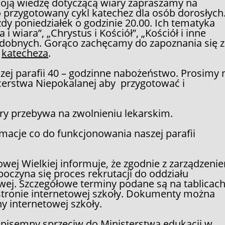
swoją wiedzę dotyczącą wiary zapraszamy na
o przygotowany cykl katechez dla osób dorosłych
y poniedziałek o godzinie 20.00. Ich tematyka
i wiara”, „Chrystus i Kościół”, „Kościół i inne
podobnych. Gorąco zachęcamy do zapoznania się z
:
katecheza
.
zej parafii 40 – godzinne nabożeństwo. Prosimy 
Rycerstwa Niepokalanej aby przygotować i
óry przebywa na zwolnieniu lekarskim.
macje co do funkcjonowania naszej parafii
wej Wielkiej informuje, że zgodnie z zarządzeni
czyna się proces rekrutacji do oddziału
owej. Szczegółowe terminy podane są na tablicac
 stronie internetowej szkoły. Dokumenty można
ny internetowej szkoły.
ć pisemny sprzeciw do Ministerstwa edukacji w