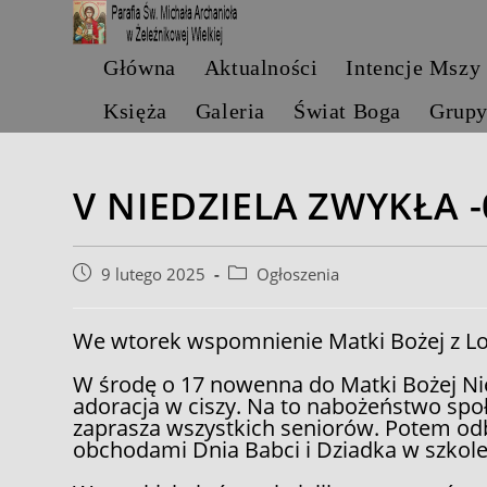
Skip
to
content
Główna
Aktualności
Intencje Mszy
Księża
Galeria
Świat Boga
Grup
V NIEDZIELA ZWYKŁA -
Post
Post
9 lutego 2025
Ogłoszenia
published:
category:
We wtorek wspomnienie Matki Bożej z Lo
W środę o 17 nowenna do Matki Bożej N
adoracja w ciszy. Na to nabożeństwo społ
zaprasza wszystkich seniorów. Potem od
obchodami Dnia Babci i Dziadka w szkole