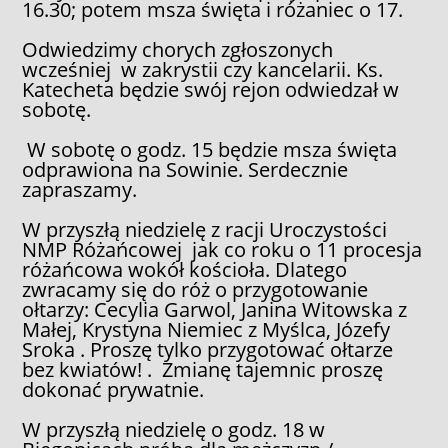
16.30; potem msza święta i różaniec o 17.
Odwiedzimy chorych zgłoszonych
wcześniej w zakrystii czy kancelarii. Ks.
Katecheta będzie swój rejon odwiedzał w
sobotę.
W sobotę o godz. 15 będzie msza święta
odprawiona na Sowinie. Serdecznie
zapraszamy.
W przyszłą niedzielę z racji Uroczystości
NMP Różańcowej jak co roku o 11 procesja
różańcowa wokół kościoła. Dlatego
zwracamy się do róż o przygotowanie
ołtarzy: Cecylia Garwol, Janina Witowska z
Małej, Krystyna Niemiec z Myślca, Józefy
Sroka . Proszę tylko przygotować ołtarze
bez kwiatów! . Zmianę tajemnic proszę
dokonać prywatnie.
W przyszłą niedzielę o godz. 18 w