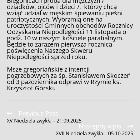
Biegonicach próba dla mężczyzn /
dziadków, ojców i dzieci /, którzy chcą
wziąć udział w męskim śpiewaniu pieśni
patriotycznych. Wybrzmią one na
uroczystości Gminnych obchodów Rocznicy
Odzyskania Niepodległości 11 listopada o
godz. 10 w naszym kościele parafialnym.
Będzie to zarazem pierwsza rocznica
poświęcenia Naszego Skweru
Niepodległości sprzed roku.
Msze gregoriańskie z intencji
pogrzebowych za śp. Stanisławem Skoczeń
od 3 października odprawi w Rzymie ks.
Krzysztof Górski.
Read
Previous Post
more
XV Niedziela zwykła – 21.09.2025
articles
Następny wpis
XVII Niedziela zwykła – 05.10.2025