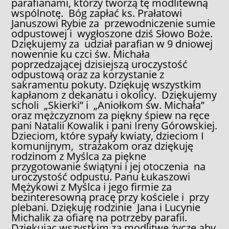
parafianami, którzy tworzą tę modlitewną
wspólnotę. Bóg zapłać ks. Prałatowi
Januszowi Rybie za przewodniczenie sumie
odpustowej i wygłoszone dziś Słowo Boże.
Dziękujemy za udział parafian w 9 dniowej
nowennie ku czci św. Michała
poprzedzającej dzisiejszą uroczystość
odpustową oraz za korzystanie z
sakramentu pokuty. Dziękuję wszystkim
kapłanom z dekanatu i okolicy. Dziękujemy
scholi „Skierki” i „Aniołkom św. Michała”
oraz mężczyznom za piękny śpiew na ręce
pani Natalii Kowalik i pani Ireny Górowskiej.
Dzieciom, które sypały kwiaty, dzieciom I
komunijnym, strażakom oraz dziękuję
rodzinom z Myślca za piękne
przygotowanie świątyni i jej otoczenia na
uroczystość odpustu. Panu Łukaszowi
Mężykowi z Myślca i jego firmie za
bezinteresowną pracę przy kościele i przy
plebani. Dziękuję rodzinie Jana i Lucynie
Michalik za ofiarę na potrzeby parafii.
Dziękując wszystkim za modlitwę życzę aby