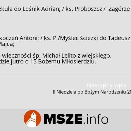
kuła do Leśnik Adrian; / ks. Proboszcz / Zagórze
oczeń Antoni; / ks. P /Myślec ścieżki do Tadeusz 
Majca;
 wieczności śp. Michał Lelito z wiejskiego.
zie jutro o 15 Bożemu Miłosierdziu.
Następny wpis
II Niedziela po Bożym Narodzeniu 2