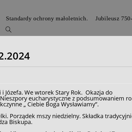
Standardy ochrony małoletnich.
Jubileusz 750
y
2.2024
i i Józefa. We wtorek Stary Rok. Okazja do
. Nieszpory eucharystyczne z podsumowaniem r
ękczynne „ Ciebie Boga Wysławiamy”.
ki. Porządek mszy niedzielny. Składka tradycyjni
dza Biskupa.