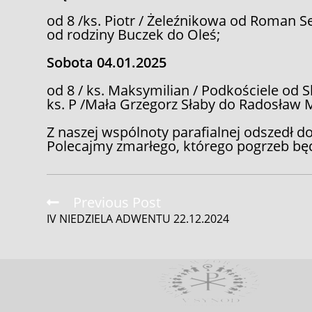
od 8 /ks. Piotr / Żeleźnikowa od Roman Se
od rodziny Buczek do Oleś;
Sobota 04.01.2025
od 8 / ks. Maksymilian / Podkościele od Sk
ks. P /Mała Grzegorz Słaby do Radosław 
Z naszej wspólnoty parafialnej odszedł do
Polecajmy zmarłego, którego pogrzeb będ
Read
Previous Post
more
IV NIEDZIELA ADWENTU 22.12.2024
articles