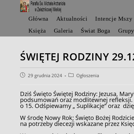
Skip
to
content
Główna
Aktualności
Intencje Mszy
Księża
Galeria
Świat Boga
Grup
ŚWIĘTEJ RODZINY 29.1
Post
Post
29 grudnia 2024
Ogłoszenia
published:
category:
Dziś Święto Świętej Rodziny: Jezusa, Mary
podsumowań oraz modlitewnej refleksji
o 15. Odśpiewamy „ Suplikacje” oraz dzi
W środę Nowy Rok; Święto Bożej Rodziciel
na potrzeby diecezji wskazane przez Księ