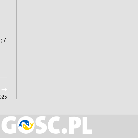
; /
025