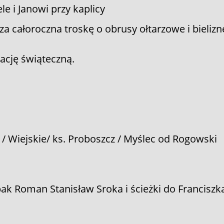
e i Janowi przy kaplicy
za całoroczna troskę o obrusy ołtarzowe i bielizn
rację świąteczną.
r / Wiejskie/ ks. Proboszcz / Myślec od Rogowski
bak Roman Stanisław Sroka i ścieżki do Franciszk