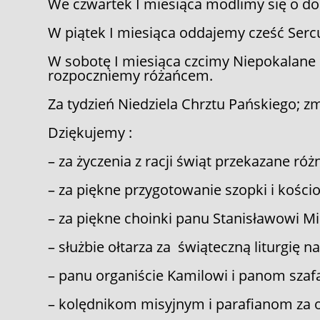
We czwartek I miesiąca modlimy się o dob
W piątek I miesiąca oddajemy cześć Serc
W sobotę I miesiąca czcimy Niepokalane 
rozpoczniemy różańcem.
Za tydzień Niedziela Chrztu Pańskiego; z
Dziękujemy :
– za życzenia z racji świąt przekazane róż
– za piękne przygotowanie szopki i koś
– za piękne choinki panu Stanisławowi M
– służbie ołtarza za świąteczną liturgię n
– panu organiście Kamilowi i panom szaf
– kolędnikom misyjnym i parafianom za o