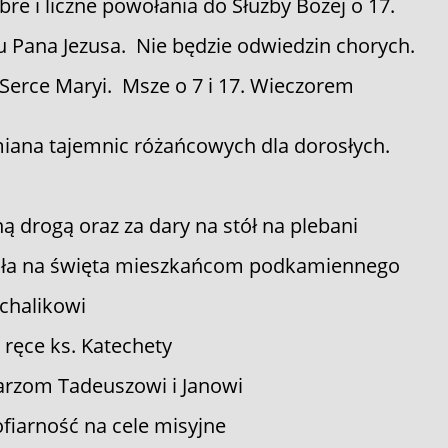
re i liczne powołania do Służby Bożej o 17.
u Pana Jezusa. Nie będzie odwiedzin chorych.
Serce Maryi. Msze o 7 i 17. Wieczorem
miana tajemnic różańcowych dla dorosłych.
ną drogą oraz za dary na stół na plebani
cioła na święta mieszkańcom podkamiennego
ichalikowi
a ręce ks. Katechety
arzom Tadeuszowi i Janowi
fiarność na cele misyjne