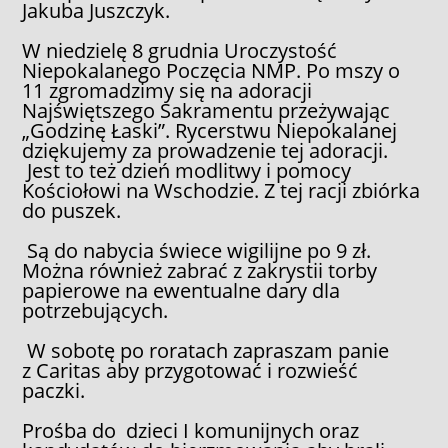
Jakuba Juszczyk.
W niedzielę 8 grudnia Uroczystość
Niepokalanego Poczęcia NMP. Po mszy o
11 zgromadzimy się na adoracji
Najświętszego Sakramentu przeżywając
„Godzinę Łaski”. Rycerstwu Niepokalanej
dziękujemy za prowadzenie tej adoracji.
Jest to też dzień modlitwy i pomocy
Kościołowi na Wschodzie. Z tej racji zbiórka
do puszek.
Są do nabycia świece wigilijne po 9 zł.
Można również zabrać z zakrystii torby
papierowe na ewentualne dary dla
potrzebujących.
W sobotę po roratach zapraszam panie
z Caritas aby przygotować i rozwieść
paczki.
Prośba do dzieci I komunijnych oraz