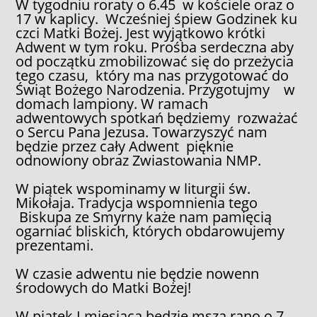
W tygodniu roraty o 6.45 w kościele oraz o
17 w kaplicy. Wcześniej śpiew Godzinek ku
czci Matki Bożej. Jest wyjątkowo krótki
Adwent w tym roku. Prośba serdeczna aby
od początku zmobilizować się do przeżycia
tego czasu, który ma nas przygotować do
Świąt Bożego Narodzenia. Przygotujmy w
domach lampiony. W ramach
adwentowych spotkań będziemy rozważać
o Sercu Pana Jezusa. Towarzyszyć nam
będzie przez cały Adwent pięknie
odnowiony obraz Zwiastowania NMP.
W piątek wspominamy w liturgii św.
Mikołaja. Tradycja wspomnienia tego
Biskupa ze Smyrny każe nam pamięcią
ogarniać bliskich, których obdarowujemy
prezentami.
W czasie adwentu nie będzie nowenn
środowych do Matki Bożej!
W piątek I miesiąca będzie msza rano o 7