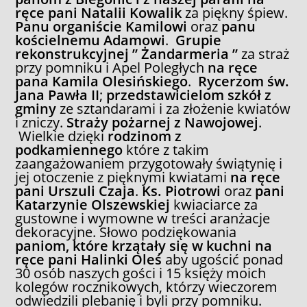
ręce pani Natalii Kowalik
za piękny śpiew.
Panu organiście
Kamilowi
oraz
panu
kościelnemu Adamowi
.
Grupie
rekonstrukcyjnej ” Żandarmeria ”
za straż
przy pomniku i Apel Poległych
na ręce
pana Kamila Olesińskiego
.
Rycerzom św.
Jana Pawła II
;
przedstawicielom szkół z
gminy
ze sztandarami i za złożenie kwiatów
i zniczy.
Straży pożarnej z Nawojowej
.
Wielkie dzięki
rodzinom z
podkamiennego
które z takim
zaangażowaniem przygotowały świątynię i
jej otoczenie z pięknymi kwiatami
na ręce
pani Urszuli Czaja
.
Ks. Piotrowi
oraz
pani
Katarzynie Olszewskiej
kwiaciarce za
gustowne i wymowne w treści aranżacje
dekoracyjne. Słowo podziękowania
paniom, które krzątały się w kuchni na
ręce pani Halinki Oleś
aby ugościć ponad
30 osób naszych gości i 15 księży moich
kolegów rocznikowych, którzy wieczorem
odwiedzili plebanię i byli przy pomniku.