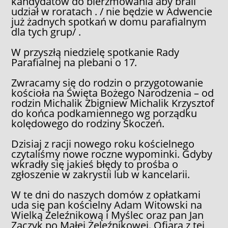
kandydatów do bierzmowania aby brali
udział w roratach . / nie będzie w Adwencie
już żadnych spotkań w domu parafialnym
dla tych grup/ .
W przyszłą niedzielę spotkanie Rady
Parafialnej na plebani o 17
.
Zwracamy się do rodzin o przygotowanie
kościoła na Święta Bożego Narodzenia – od
rodzin Michalik Zbigniew Michalik Krzysztof
do końca podkamiennego wg porządku
kolędowego do rodziny Skoczeń.
Dzisiaj z racji nowego roku kościelnego
czytaliśmy nowe roczne wypominki. Gdyby
wkradły się jakieś błędy to prośba o
zgłoszenie w zakrystii lub w kancelarii.
W te dni do naszych domów z opłatkami
uda się pan kościelny Adam Witowski na
Wielką Żeleźnikową i Myślec oraz pan Jan
Zaczyk po Małej Żeleźnikowej. Ofiara z tej