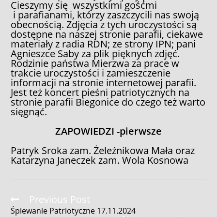
Cieszymy się wszystkimi gośćmi
i parafianami, którzy zaszczycili nas swoją
obecnością. Zdjęcia z tych uroczystości są
dostępne na naszej stronie parafii, ciekawe
materiały z radia RDN; ze strony IPN; pani
Agnieszce Saby za plik pięknych zdjęć.
Rodzinie państwa Mierzwa za prace w
trakcie uroczystości i zamieszczenie
informacji na stronie internetowej parafii.
Jest też koncert pieśni patriotycznych na
stronie parafii Biegonice do czego też warto
sięgnąć.
ZAPOWIEDZI -pierwsze
Patryk Sroka zam. Żeleźnikowa Mała oraz
Katarzyna Janeczek zam. Wola Kosnowa
Read
Previous Post
more
Śpiewanie Patriotyczne 17.11.2024
articles