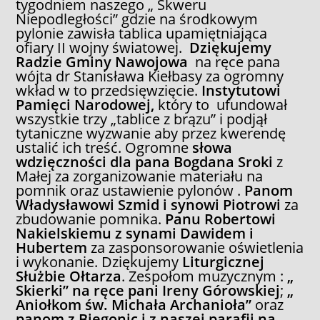
tygodniem naszego „ Skweru
Niepodległości” gdzie na środkowym
pylonie zawisła tablica upamiętniająca
ofiary II wojny światowej.
Dziękujemy
Radzie Gminy Nawojowa
na ręce pana
wójta dr Stanisława Kiełbasy za ogromny
wkład w to przedsięwzięcie.
Instytutowi
Pamięci Narodowej,
który to ufundował
wszystkie trzy „tablice z brązu” i podjął
tytaniczne wyzwanie aby przez kwerendę
ustalić ich treść. Ogromne
słowa
wdzięczności dla pana Bogdana Sroki
z
Małej za zorganizowanie materiału na
pomnik oraz ustawienie pylonów .
Panom
Władysławowi Szmid i synowi Piotrowi
za
zbudowanie pomnika.
Panu Robertowi
Nakielskiemu z synami Dawidem i
Hubertem
za zasponsorowanie oświetlenia
i wykonanie. Dziękujemy
Liturgicznej
Służbie Ołtarza
. Zespołom muzycznym :
„
Skierki” na ręce pani Ireny Górowskiej
;
„
Aniołkom św. Michała Archanioła”
oraz
panom z Biegonic i z naszej parafii
na