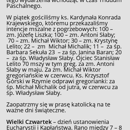
Paschalnego.
W piątek gościliśmy ks. Kardynała Konrada
Krajewskiego, któremu przekazaliśmy
intencje mszalne z pogrzebowych: 100 –
zm. Józefę Liszka; 100 – zm. Antoni Słaby;
70 – zm. Michał Wiktor; 30 – zm. Krystynę
Lelito; 22 – zm Michał Michalik; 11 – za śp.
Barbara Sekuła 23 – za śp. Janina Baran; 20
– za śp. Władysław Słaby. Ojciec Stanisław
Lelito 70 mszy w tym greg. za zm. Antoni
Słaby w maju. Za zm. Michał Wiktor
gregoriańskie w czerwcu. Ks. Krzysztof
Górski w Rzymie odprawi gregorianki: za
śp. Michał Michalik od jutra, w czerwcu za
śp. Władysław Słaby.
Zaopatrzmy się w prasę katolicką na te
ważne dni świąteczne.
Wielki Czwartek
– dzień ustanowienia
Eucharystii i Kapłaństwa. Rano między 7 – 8