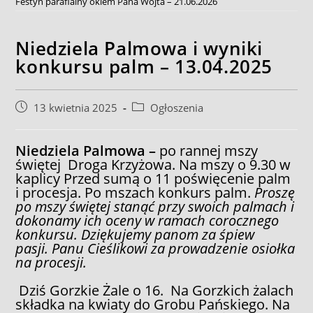
Festyn parafialny okiem Pana Wójta – 21.06.2026
Niedziela Palmowa i wyniki
konkursu palm – 13.04.2025
Post
Post
13 kwietnia 2025
Ogłoszenia
published:
category:
Niedziela Palmowa –
po rannej mszy
świętej Droga Krzyżowa. Na mszy o 9.30 w
kaplicy Przed sumą o 11 poświęcenie palm
i procesja. Po mszach konkurs palm.
Proszę
po mszy świętej stanąć przy swoich palmach i
dokonamy ich oceny w ramach corocznego
konkursu. Dziękujemy panom za śpiew
pasji. Panu Cieślikowi za prowadzenie osiołka
na procesji.
Dziś Gorzkie Żale o 16. Na Gorzkich żalach
składka na kwiaty do Grobu Pańskiego. Na