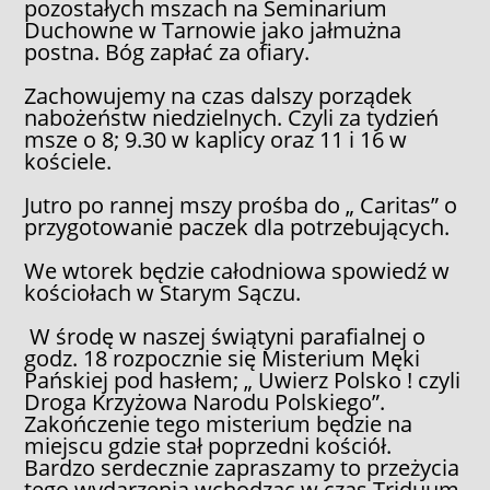
pozostałych mszach na Seminarium
Duchowne w Tarnowie jako jałmużna
postna. Bóg zapłać za ofiary.
Zachowujemy na czas dalszy porządek
nabożeństw niedzielnych. Czyli za tydzień
msze o 8; 9.30 w kaplicy oraz 11 i 16 w
kościele.
Jutro po rannej mszy prośba do „ Caritas” o
przygotowanie paczek dla potrzebujących.
We wtorek będzie całodniowa spowiedź w
kościołach w Starym Sączu.
W środę w naszej świątyni parafialnej o
godz. 18 rozpocznie się Misterium Męki
Pańskiej pod hasłem; „ Uwierz Polsko ! czyli
Droga Krzyżowa Narodu Polskiego”.
Zakończenie tego misterium będzie na
miejscu gdzie stał poprzedni kościół.
Bardzo serdecznie zapraszamy to przeżycia
tego wydarzenia wchodząc w czas Triduum