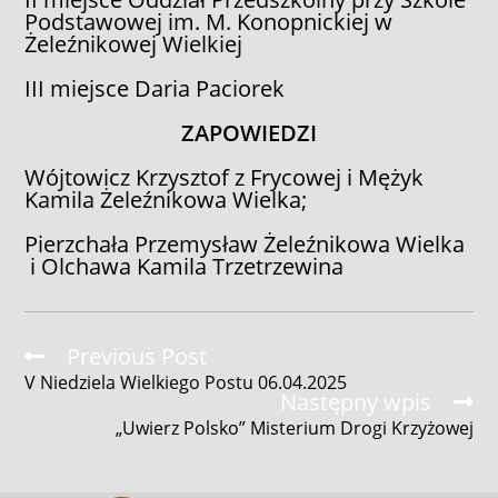
Podstawowej im. M. Konopnickiej w
Żeleźnikowej Wielkiej
III miejsce Daria Paciorek
ZAPOWIEDZI
Wójtowicz Krzysztof z Frycowej i Mężyk
Kamila Żeleźnikowa Wielka;
Pierzchała Przemysław Żeleźnikowa Wielka
i Olchawa Kamila Trzetrzewina
Read
Previous Post
more
V Niedziela Wielkiego Postu 06.04.2025
articles
Następny wpis
„Uwierz Polsko” Misterium Drogi Krzyżowej