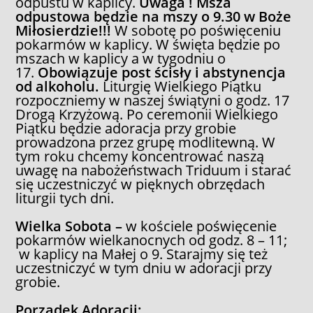
odpustu w kaplicy.
Uwaga ! Msza
odpustowa będzie na mszy o 9.30 w
Boże
Miłosierdzie!!!
W sobotę po poświęceniu
pokarmów w kaplicy. W święta będzie po
mszach w
kaplicy a w tygodniu o
17.
Obowiązuje post ścisły i abstynencja
od alkoholu.
Liturgię Wielkiego Piątku
rozpoczniemy w naszej świątyni o godz. 17
Drogą Krzyżową. Po ceremonii Wielkiego
Piątku będzie adoracja przy grobie
prowadzona przez grupę modlitewną. W
tym roku chcemy koncentrować naszą
uwagę na nabożeństwach Triduum i starać
się uczestniczyć w pięknych obrzędach
liturgii tych dni.
Wielka Sobota –
w kościele poświęcenie
pokarmów wielkanocnych od godz. 8 – 11;
w kaplicy na Małej o 9. Starajmy się też
uczestniczyć w tym dniu w adoracji przy
grobie.
Porządek Adoracji: