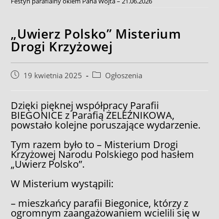
Festyn parafialny okiem Pana Wójta – 21.06.2026
„Uwierz Polsko” Misterium
Drogi Krzyżowej
Post
Post
19 kwietnia 2025
Ogłoszenia
published:
category:
Dzięki pięknej współpracy Parafii
BIEGONICE z Parafią ŻELEŹNIKOWA,
powstało kolejne poruszające wydarzenie.
Tym
razem było to – Misterium Drogi
Krzyżowej Narodu Polskiego pod hasłem
„Uwierz Polsko”.
W Misterium wystąpili:
– mieszkańcy parafii Biegonice, którzy z
ogromnym zaangażowaniem wcielili się w