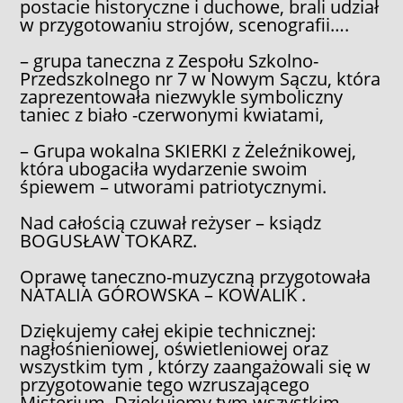
postacie historyczne i duchowe, brali udział
w przygotowaniu strojów, scenografii….
– grupa taneczna z Zespołu Szkolno-
Przedszkolnego nr 7 w Nowym Sączu, która
zaprezentowała niezwykle symboliczny
taniec z biało -czerwonymi kwiatami,
– Grupa wokalna SKIERKI z Żeleźnikowej,
która ubogaciła wydarzenie swoim
śpiewem – utworami patriotycznymi.
Nad całością czuwał reżyser – ksiądz
BOGUSŁAW TOKARZ.
Oprawę taneczno-muzyczną przygotowała
NATALIA GÓROWSKA – KOWALIK .
Dziękujemy całej ekipie technicznej:
nagłośnieniowej, oświetleniowej oraz
wszystkim tym , którzy zaangażowali się w
przygotowanie tego wzruszającego
Misterium. Dziękujemy tym wszystkim,