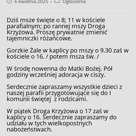
Post
Post
6 kwietnia 2025
Ogłoszenia
published:
category:
Dziś msze święte o 8; 11 w kościele
parafialnym; po rannej mszy Droga
Krzyżowa. Proszę prywatnie zmienić
tajemniczki różańcowe.
Gorzkie Żale w kaplicy po mszy o 9.30 zaś w
kościele o 16. / potem msza św. /
W środę nowenna do Matki Bożej. Pół
godziny wcześniej adoracja w ciszy.
Serdecznie zapraszamy wszystkie dzieci z
naszej parafii przygotowujące się do I
komunii świętej z rodzicami.
W piątek Droga Krzyżowa o 17 zaś w
kaplicy o 16. Serdecznie zapraszamy do
udziału w tych wielkopostnych
nabożeństwach.