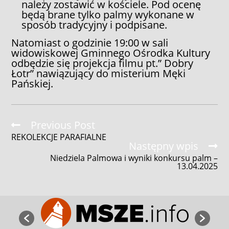
należy zostawić w kościele. Pod ocenę
będą brane tylko palmy wykonane w
sposób tradycyjny i podpisane.
Natomiast o godzinie 19:00 w sali
widowiskowej Gminnego Ośrodka Kultury
odbędzie się projekcja filmu pt.” Dobry
Łotr” nawiązujący do misterium Męki
Pańskiej.
Read
Previous Post
more
REKOLEKCJE PARAFIALNE
articles
Następny wpis
Niedziela Palmowa i wyniki konkursu palm –
13.04.2025