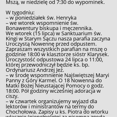
Mszą, w niedzielę od 7:30 do wypominek.
W tygodniu:
– w poniedziałek św. Henryka
– we wtorek wspomnienie św.
Bonawentury biskupa i męczennika.
We wtorek (15 lipca) w Sanktuarium św.
Kingi w Starym Sączu nasza parafia zaczyna
Uroczystą Nowennę przed odpustem.
Zapraszam wszystkich parafian na mszę o
godzinie 18:00 w klasztorze sióstr Klarysek.
Uroczystość odpustowa 24 lipca o 11:00,
której przewodniczył będzie ks. bp.
Ordynariusz Andrzej Jeż.
– w środę wspomnienie Najświętszej Maryi
Panny z Góry Karmel. O 18 Nowenna do
Matki Bożej Nieustającej Pomocy o godz.
18:00. Pół godziny wcześniej adoracja w
ciszy.
– w czwartek organizujemy wyjazd dla
lektorów i ministrantów na termy do
Chochołowa. Zapisy u ks. Piotra do wtorku
włącznie (niepełnoletni za pisemną zgodą