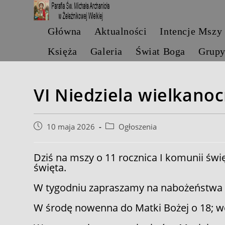
Skip
to
content
Główna
Aktualności
Intencje Mszy
Księża
Galeria
Świat Boga
Grup
VI Niedziela wielkanoc
Post
Post
10 maja 2026
Ogłoszenia
published:
category:
Dziś na mszy o 11 rocznica I komunii św
święta.
W tygodniu zapraszamy na nabożeństwa m
W środę nowenna do Matki Bożej o 18; wc