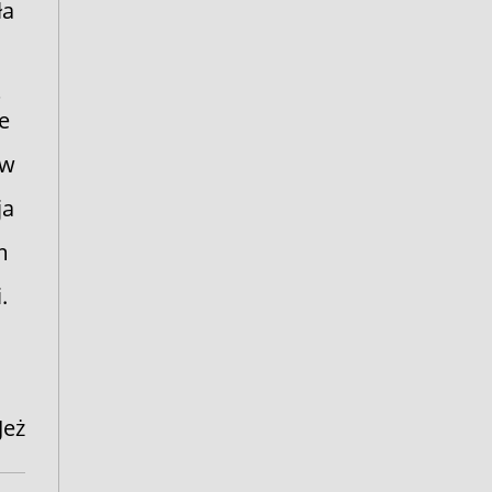
ła
ł
e
 w
ja
m
.
i
Jeż