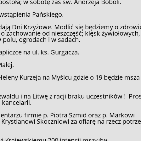
stoła; w sobotę zaś św. Andrzeja Boboli.
wstąpienia Pańskiego.
dają Dni Krzyżowe. Modlić się będziemy o zdrowi
o zachowanie od nieszczęść; klęsk żywiołowych,
w polu, ogrodach i w sadach.
pliczce na ul. ks. Gurgacza.
ałej.
Heleny Kurzeja na Myślcu gdzie o 19 będzie msza
ałdu i na Litwę z racji braku uczestników ! Pro
 kancelarii.
ntarzu firmie p. Piotra Szmid oraz p. Markowi
rystianowi Skoczniowi za ofiarę na rzecz potrz
 Krajewskiemu 200 intencji mszy św.