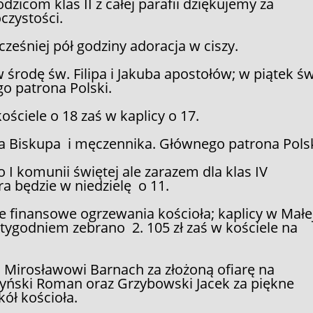
dzicom klas II z całej parafii dziękujemy za
czystości.
eśniej pół godziny adoracja w ciszy.
środę św. Filipa i Jakuba apostołów; w piątek św
o patrona Polski.
ciele o 18 zaś w kaplicy o 17.
 Biskupa i męczennika. Głównego patrona Polsk
o I komunii świętej ale zarazem dla klas IV
ra będzie w niedzielę o 11.
ie finansowe ogrzewania kościoła; kaplicy w Małe
tygodniem zebrano 2. 105 zł zaś w kościele na
i Mirosławowi Barnach za złożoną ofiarę na
yński Roman oraz Grzybowski Jacek za piękne
ół kościoła.