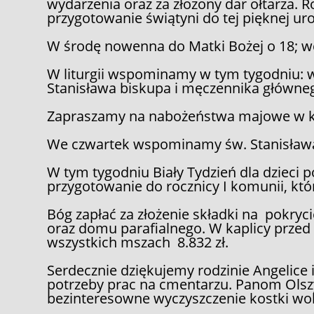
wydarzenia oraz za złożony dar ołtarza. Ro
przygotowanie świątyni do tej pięknej uro
W środę nowenna do Matki Bożej o 18; wcz
W liturgii wspominamy w tym tygodniu: w 
Stanisława biskupa i męczennika główneg
Zapraszamy na nabożeństwa majowe w koś
We czwartek wspominamy św. Stanisława
W tym tygodniu Biały Tydzień dla dzieci p
przygotowanie do rocznicy I komunii, któ
Bóg zapłać za złożenie składki na pokryc
oraz domu parafialnego. W kaplicy przed 
wszystkich mszach 8.832 zł.
Serdecznie dziękujemy rodzinie Angelice 
potrzeby prac na cmentarzu. Panom Olsz
bezinteresowne wyczyszczenie kostki wok