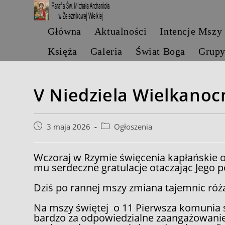
Skip
to
content
Główna
Aktualności
Intencje Mszy
Księża
Galeria
Świat Boga
Grup
V Niedziela Wielkanoc
Post
Post
3 maja 2026
Ogłoszenia
published:
category:
Wczoraj w Rzymie święcenia kapłańskie o
mu serdeczne gratulacje otaczając Jego 
Dziś po rannej mszy zmiana tajemnic ró
Na mszy świętej o 11 Pierwsza komunia 
bardzo za odpowiedzialne zaangażowanie