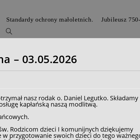
Standardy ochrony małoletnich.
Jubileusz 750
y
na – 03.05.2026
trzymał nasz rodak o. Daniel Legutko. Składamy
posługę kapłańską naszą modlitwą.
żańcowych.
św. Rodzicom dzieci I komunijnych dziękujemy
 w przygotowanie swoich dzieci do tego ważneg