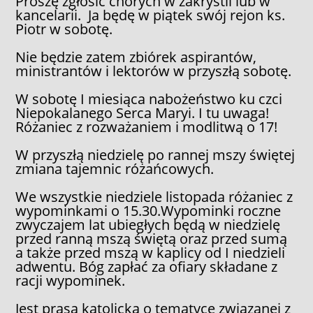
Proszę zgłosić chorych w zakrystii lub w
kancelarii. Ja będę w piątek swój rejon ks.
Piotr w sobotę.
Nie będzie zatem zbiórek aspirantów,
ministrantów i lektorów w przyszłą sobotę.
W sobotę I miesiąca nabożeństwo ku czci
Niepokalanego Serca Maryi. I tu uwaga!
Różaniec z rozważaniem i modlitwą o 17!
W przyszłą niedzielę po rannej mszy świętej
zmiana tajemnic różańcowych.
We wszystkie niedziele listopada różaniec z
wypominkami o 15.30.Wypominki roczne
zwyczajem lat ubiegłych będą w niedzielę
przed ranną mszą świętą oraz przed sumą
a także przed mszą w kaplicy od I niedzieli
adwentu. Bóg zapłać za ofiary składane z
racji wypominek.
Jest prasa katolicka o tematyce związanej z