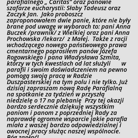
parafialnego „ Caritas” oraz panowie
szafarze eucharystii: Słaby Tadeusz oraz
Zaczyk Jan. Jako proboszcz
zaproponowałem dwie panie, które nie były
brane pod uwagę w wyborach to: pani Anna
Buczek /prawnik/ z Wielkiej oraz pani Anna
Prochowska /lekarz/ z Małej. Także z racji
wchodzącego nowego państwowego prawa
cmentarnego poprosiłem panów Józefa
Rogowskiego i pana Władysława Szmita,
którzy w tych kwestiach od lat służyli w
parafii i swoim doświadczeniem na pewno
pomogą swoją pracą w Radzie
Duszpasterskiej na tym polu i nie tylko. Już
dzisiaj zapraszam nową Radę Parafialną
na spotkanie za tydzień w przyszłą
niedzielę o 17 na plebanię Przy tej okazji
bardzo serdecznie dziękuję wszystkim
paniom i panom z poprzedniej Rady za
naprawdę ogromne wsparcie jakie parafia
miała z waszej bardzo odpowiedzialnej i
owocnej pracy służąc naszej wspólnocie.
Bóg zapłać!