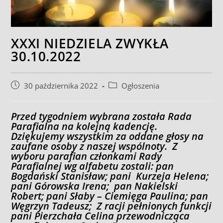
XXXI NIEDZIELA ZWYKŁA
30.10.2022
Post
Post
30 października 2022
Ogłoszenia
published:
category:
Przed tygodniem wybrana została Rada
Parafialna na kolejną kadencję.
Dziękujemy wszystkim za oddane głosy na
zaufane osoby z naszej wspólnoty. Z
wyboru parafian członkami Rady
Parafialnej wg alfabetu zostali: pan
Bogdański Stanisław; pani Kurzeja Helena;
pani Górowska Irena; pan Nakielski
Robert; pani Słaby – Ciemięga Paulina; pan
Węgrzyn Tadeusz; Z racji pełnionych funkcji
pani Pierzchała Celina przewodnicząca