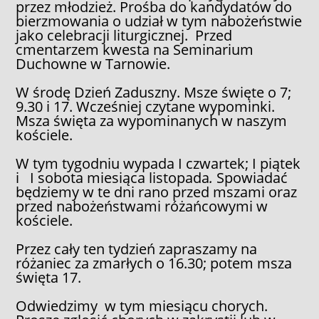
przez młodzież. Prośba do kandydatów do
bierzmowania o udział w tym nabożeństwie
jako celebracji liturgicznej. Przed
cmentarzem kwesta na Seminarium
Duchowne w Tarnowie.
W środę Dzień Zaduszny. Msze święte o 7;
9.30 i 17. Wcześniej czytane wypominki.
Msza święta za wypominanych w naszym
kościele.
W tym tygodniu wypada I czwartek; I piątek
i I sobota miesiąca listopada
.
Spowiadać
będziemy w te dni rano przed mszami oraz
przed nabożeństwami różańcowymi w
kościele.
Przez cały ten tydzień zapraszamy na
różaniec za zmarłych o 16.30; potem msza
święta 17.
Odwiedzimy w tym miesiącu chorych.