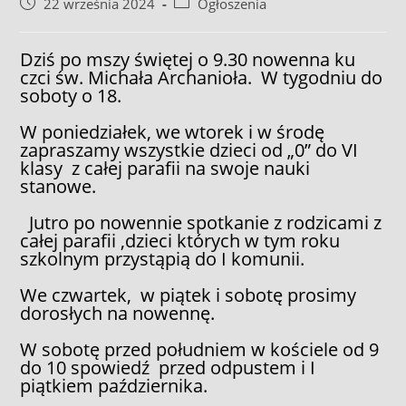
Post
Post
22 września 2024
Ogłoszenia
published:
category:
Dziś po mszy świętej o 9.30 nowenna ku
czci św. Michała Archanioła. W tygodniu do
soboty o 18.
W poniedziałek, we wtorek i w środę
zapraszamy wszystkie dzieci od „0” do VI
klasy z całej parafii na swoje nauki
stanowe.
Jutro po nowennie spotkanie z rodzicami z
całej parafii ,dzieci których w tym roku
szkolnym przystąpią do I komunii.
We czwartek, w piątek i sobotę prosimy
dorosłych na nowennę.
W sobotę przed południem w kościele od 9
do 10 spowiedź przed odpustem i I
piątkiem października.