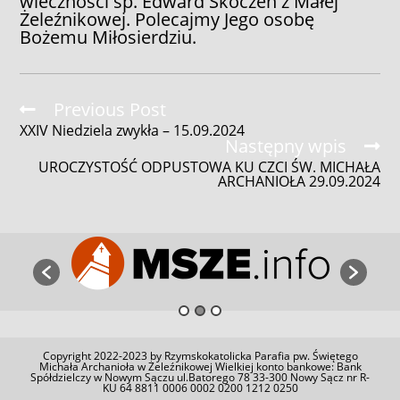
wieczności śp. Edward Skoczeń z Małej
Żeleźnikowej. Polecajmy Jego osobę
Bożemu Miłosierdziu.
Read
Previous Post
more
XXIV Niedziela zwykła – 15.09.2024
articles
Następny wpis
UROCZYSTOŚĆ ODPUSTOWA KU CZCI ŚW. MICHAŁA
ARCHANIOŁA 29.09.2024
Copyright 2022-2023 by Rzymskokatolicka Parafia pw. Świętego
Michała Archanioła w Żeleźnikowej Wielkiej konto bankowe: Bank
Spółdzielczy w Nowym Sączu ul.Batorego 78 33-300 Nowy Sącz nr R-
KU 64 8811 0006 0002 0200 1212 0250