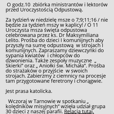
O godz.10 zbiórka ministrantów i lektorów
przed Uroczystością Odpustową.
Za tydzień w niedzielę msze o 7;9;11;16 / nie
będzie za tydzień mszy w kaplicy! / O 11
Uroczysta msza święta odpustowa
celebrowana przez ks. Dr Maksymiliana
Lelito. Prośba do dzieci I komunijnych aby
przyszły na sumę odpustową w strojach I
komunijnych. Zapraszamy dziewczynki do
sypania kwiatów i chłopców do
dzwonienia. Także zespoły muzyczne „
Skierki” oraz „ Aniołki św. Michała”. Prośba
do strażaków o przyjście w swoich
strojach. Zabierzmy z ciemnicy na procesje
tam przygotowane feretrony i chorągwie.
Jest prasa katolicka.
Wczoraj w Tarnowie w spotkaniu „
kolędników misyjnych” wzięła udział grupa
30 dzieci z naszej parafii.
Relacja tutaj.