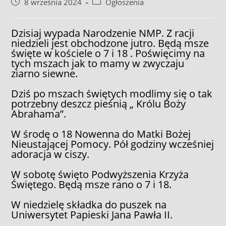
Post
Post
8 września 2024
Ogłoszenia
published:
category:
Dzisiaj wypada Narodzenie NMP. Z racji
niedzieli jest obchodzone jutro. Będą msze
święte w kościele o 7 i 18 . Poświęcimy na
tych mszach jak to mamy w zwyczaju
ziarno siewne.
Dziś po mszach świętych modlimy się o tak
potrzebny deszcz pieśnią „ Królu Boży
Abrahama”.
W środę o 18 Nowenna do Matki Bożej
Nieustającej Pomocy. Pół godziny wcześniej
adoracja w ciszy.
W sobotę święto Podwyższenia Krzyża
Świętego. Będą msze rano o 7 i 18.
W niedzielę składka do puszek na
Uniwersytet Papieski Jana Pawła II.