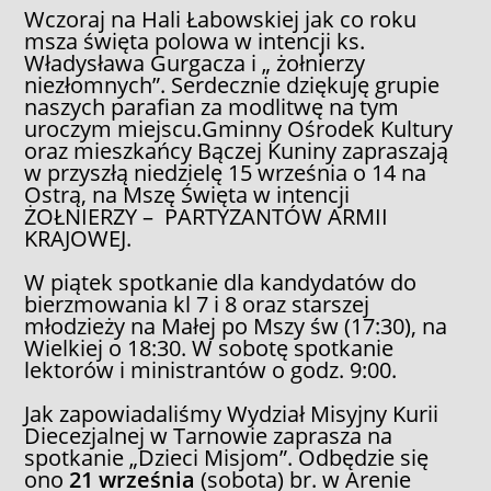
Wczoraj na Hali Łabowskiej jak co roku
msza święta polowa w intencji ks.
Władysława Gurgacza i „ żołnierzy
niezłomnych”. Serdecznie dziękuję grupie
naszych parafian za modlitwę na tym
uroczym miejscu.Gminny Ośrodek Kultury
oraz mieszkańcy Bączej Kuniny zapraszają
w przyszłą niedzielę 15 września o 14 na
Ostrą, na Mszę Święta w intencji
ŻOŁNIERZY – PARTYZANTÓW ARMII
KRAJOWEJ.
W piątek spotkanie dla kandydatów do
bierzmowania kl 7 i 8 oraz starszej
młodzieży na Małej po Mszy św (17:30), na
Wielkiej o 18:30. W sobotę spotkanie
lektorów i ministrantów o godz. 9:00.
Jak zapowiadaliśmy Wydział Misyjny Kurii
Diecezjalnej w Tarnowie zaprasza na
spotkanie „Dzieci Misjom”. Odbędzie się
ono
21 września
(sobota) br. w Arenie