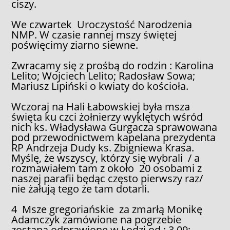
ciszy.
We czwartek Uroczystość Narodzenia
NMP. W czasie rannej mszy świętej
poświęcimy ziarno siewne.
Zwracamy się z prośbą do rodzin : Karolina
Lelito; Wojciech Lelito; Radosław Sowa;
Mariusz Lipiński o kwiaty do kościoła.
Wczoraj na Hali Łabowskiej była msza
święta ku czci żołnierzy wyklętych wśród
nich ks. Władysława Gurgacza sprawowana
pod przewodnictwem kapelana prezydenta
RP Andrzeja Dudy ks. Zbigniewa Krasa.
Myślę, że wszyscy, którzy się wybrali / a
rozmawiałem tam z około 20 osobami z
naszej parafii będąc często pierwszy raz/
nie żałują tego że tam dotarli.
4 Msze gregoriańskie za zmarłą Monikę
Adamczyk zamówione na pogrzebie
zostaną odprawione w Łodzi od : 3.09;