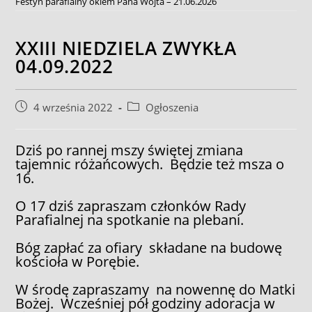
Festyn parafialny okiem Pana Wójta – 21.06.2026
XXIII NIEDZIELA ZWYKŁA
04.09.2022
Post
Post
4 września 2022
Ogłoszenia
published:
category:
Dziś po rannej mszy świętej zmiana
tajemnic różańcowych. Będzie też msza o
16.
O 17 dziś zapraszam członków Rady
Parafialnej na spotkanie na plebani.
Bóg zapłać za ofiary składane na budowę
kościoła w Porębie.
W środę zapraszamy na nowennę do Matki
Bożej. Wcześniej pół godziny adoracja w