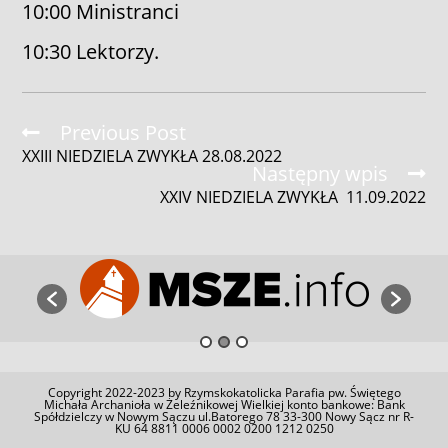
10:00 Ministranci
10:30 Lektorzy.
Read
Previous Post
more
XXIII NIEDZIELA ZWYKŁA 28.08.2022
articles
Następny wpis
XXIV NIEDZIELA ZWYKŁA 11.09.2022
Copyright 2022-2023 by Rzymskokatolicka Parafia pw. Świętego
Michała Archanioła w Żeleźnikowej Wielkiej konto bankowe: Bank
Spółdzielczy w Nowym Sączu ul.Batorego 78 33-300 Nowy Sącz nr R-
KU 64 8811 0006 0002 0200 1212 0250