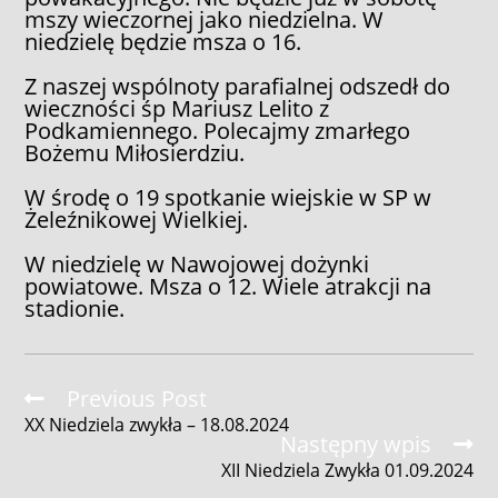
mszy wieczornej jako niedzielna. W
niedzielę będzie msza o 16.
Z naszej wspólnoty parafialnej odszedł do
wieczności śp Mariusz Lelito z
Podkamiennego. Polecajmy zmarłego
Bożemu Miłosierdziu.
W środę o 19 spotkanie wiejskie w SP w
Żeleźnikowej Wielkiej.
W niedzielę w Nawojowej dożynki
powiatowe. Msza o 12. Wiele atrakcji na
stadionie.
Read
Previous Post
more
XX Niedziela zwykła – 18.08.2024
articles
Następny wpis
XII Niedziela Zwykła 01.09.2024