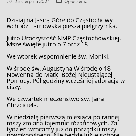
Post
Post
25 sierpnia 2024
Ogłoszenia
published:
category:
Dzisiaj na Jasną Górę do Częstochowy
wchodzi tarnowska piesza pielgrzymka.
Jutro Uroczystość NMP Częstochowskiej.
Msze święte jutro o 7 oraz 18.
We wtorek wspomnienie św. Moniki.
W środę św. Augustyna.W środę o 18
Nowenna do Matki Bożej Nieustającej
Pomocy. Pół godziny wcześniej adoracja w
ciszy.
We czwartek męczeństwo św. Jana
Chrzciciela.
W niedzielę pierwszą miesiąca po rannej
mszy zmiana tajemnic różańcowych. Za
tydzień wracamy już do porządku mszy
powakacyjnego. Nie będzie już w sobotę