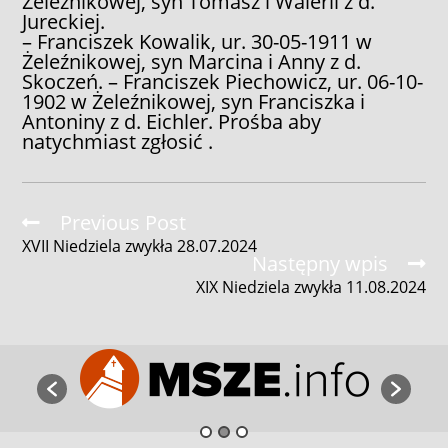
Żeleźnikowej, syn Tomasz i Walerii z d.
Jureckiej.
– Franciszek Kowalik, ur. 30-05-1911 w
Żeleźnikowej, syn Marcina i Anny z d.
Skoczeń. – Franciszek Piechowicz, ur. 06-10-
1902 w Żeleźnikowej, syn Franciszka i
Antoniny z d. Eichler. Prośba aby
natychmiast zgłosić .
Read
Previous Post
more
XVII Niedziela zwykła 28.07.2024
articles
Następny wpis
XIX Niedziela zwykła 11.08.2024