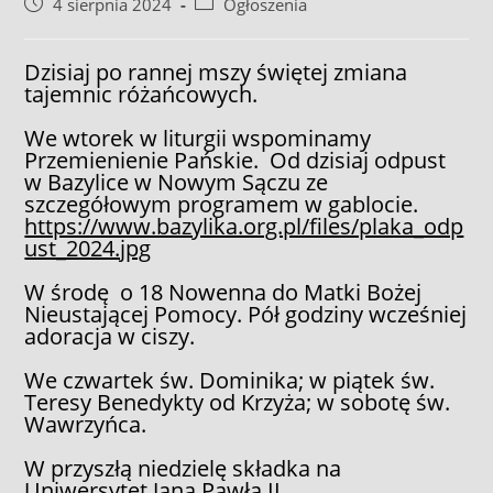
Post
Post
4 sierpnia 2024
Ogłoszenia
published:
category:
Dzisiaj po rannej mszy świętej zmiana
tajemnic różańcowych.
We wtorek w liturgii wspominamy
Przemienienie Pańskie. Od dzisiaj odpust
w Bazylice w Nowym Sączu ze
szczegółowym programem w gablocie.
https://www.bazylika.org.pl/files/plaka_odp
ust_2024.jpg
W środę o 18 Nowenna do Matki Bożej
Nieustającej Pomocy. Pół godziny wcześniej
adoracja w ciszy.
We czwartek św. Dominika; w piątek św.
Teresy Benedykty od Krzyża; w sobotę św.
Wawrzyńca.
W przyszłą niedzielę składka na
Uniwersytet Jana Pawła II.