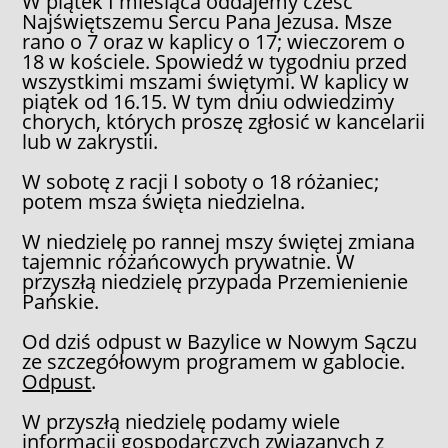
W piątek I miesiąca oddajemy cześć
Najświętszemu Sercu Pana Jezusa. Msze
rano o 7 oraz w kaplicy o 17; wieczorem o
18 w kościele. Spowiedź w tygodniu przed
wszystkimi mszami świętymi. W kaplicy w
piątek od 16.15. W tym dniu odwiedzimy
chorych, których proszę zgłosić w kancelarii
lub w zakrystii.
W sobotę z racji I soboty o 18 różaniec;
potem msza święta niedzielna.
W niedzielę po rannej mszy świętej zmiana
tajemnic różańcowych prywatnie. W
przyszłą niedzielę przypada Przemienienie
Pańskie.
Od dziś odpust w Bazylice w Nowym Sączu
ze szczegółowym programem w gablocie.
Odpust
.
W przyszłą niedzielę podamy wiele
informacji gospodarczych związanych z