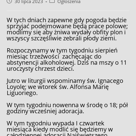
Post
Post
30 lipca 2023
Ogłoszenia
published:
category:
W tych dniach zapewne gdy pogoda będzie
sprzyjać podejmowane będą prace polowe;
modlimy się aby żniwa wydały obfity plon i
wszyscy szczęśliwie zebrali płody ziemi.
Rozpoczynamy w tym tygodniu sierpień
miesiąc trzeźwości zachęcając do
abstynencji alkoholowej. Dziś na mszy o 11
uroczysty chrzest dzieci.
Jutro w liturgii wspominamy św. Ignacego
Loyolę; we wtorek św. Alfonsa Marię
Liguoriego.
W tym tygodniu nowenna w środę o 18; pół
godziny wcześniej adoracja.
W tym tygodniu wypada I czwartek
miesiąca kiedy modlić się będziemy w
całodziennej adoracji Najświętszego