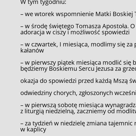
W tym tygodniu:
– we wtorek wspomnienie Matki Boskiej 
– w środę świętego Tomasza Apostoła. O
adoracja w ciszy i możliwość spowiedzi
– w czwartek, I miesiąca, modlimy się za
kałanów
– w pierwszy piątek miesiąca modlić się 
będziemy Boskiemu Sercu Jezusa za grzec
okazja do spowiedzi przed każdą Mszą św
odwiedziny chorych, zgłoszonych wcześnie
– w pierwszą sobotę miesiąca wynagrad
z liturgią niedzielną, zaczniemy od modl
– za tydzień w niedzielę zmiana tajemnic
w kaplicy