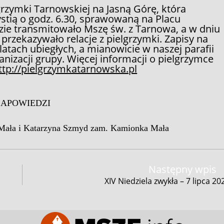
elgrzymki Tarnowskiej na Jasną Górę, która
ystią o godz. 6.30, sprawowaną na Placu
ie transmitowało Mszę św. z Tarnowa, a w dniu
przekazywało relacje z pielgrzymki. Zapisy na
atach ubiegłych, a mianowicie w naszej parafii
ganizacji grupy. Więcej informacji o pielgrzymce
ttp://pielgrzymkatarnowska.pl
ZAPOWIEDZI
Mała i Katarzyna Szmyd zam. Kamionka Mała
Następny wpis
XIV Niedziela zwykła – 7 lipca 20