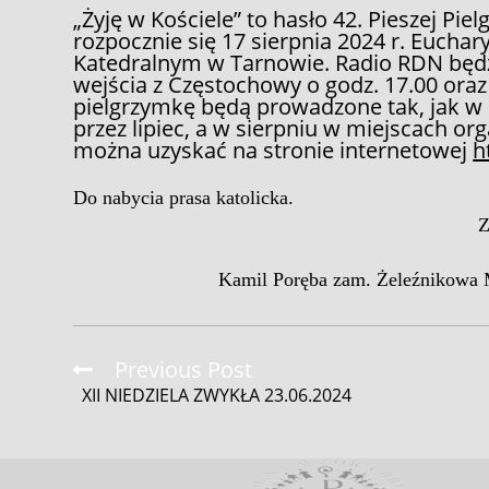
„Żyję w Kościele” to hasło 42. Pieszej Pi
rozpocznie się 17 sierpnia 2024 r. Euchar
Katedralnym w Tarnowie. Radio RDN będz
wejścia z Częstochowy o godz. 17.00 oraz 
pielgrzymkę będą prowadzone tak, jak w l
przez lipiec, a w sierpniu w miejscach or
można uzyskać na stronie internetowej
h
Do nabycia prasa katolicka.
Kamil Poręba zam. Żeleźnikowa 
Read
Previous Post
more
XII NIEDZIELA ZWYKŁA 23.06.2024
articles