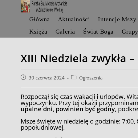
Skip
to
content
Główna
Aktualności
Intencje Mszy
Księża
Galeria
Świat Boga
Grup
XIII Niedziela zwykła 
Post
Post
30 czerwca 2024
Ogłoszenia
published:
category:
Rozpoczął się czas wakacji i urlopów. Wi
wypoczynku. Przy tej okazji przypominam
upalne dni, powinien być godny
, podkr
Msze święte w niedzielę o godzinie: 7:00, 
popołudniowej.