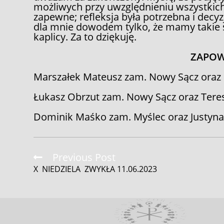
możliwych przy uwzględnieniu wszystkich 
zapewne; refleksja była potrzebna i decyzj
dla mnie dowodem tylko, że mamy takie
kaplicy. Za to dziękuję.
ZAPOW
Marszałek Mateusz zam. Nowy Sącz oraz 
Łukasz Obrzut zam. Nowy Sącz oraz Teres
Dominik Maśko zam. Myślec oraz Justyna 
Read
Previous Post
more
X NIEDZIELA ZWYKŁA 11.06.2023
articles