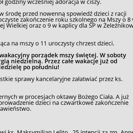
ł godziny wcześniej adoracja w ciszy.
 środę przed nowenną spowiedź dzieci z racji
oczyste zakończenie roku szkolnego na Mszy o 8
j Wielkiej oraz o 9 w kaplicy dla SP w Żeleźniko
siąca na mszy o 11 uroczysty chrzest dzieci.
 wakacyjny porządek mszy świętej. W soboty
rgią niedzielną. Przez całe wakacje już od
niedzielę po południu!
tkie sprawy kancelaryjne załatwiać przez ks.
iernych w procesjach oktawy Bożego Ciała. A już
yprowadzenie dzieci na czwartkowe zakończenie
ławieństwo.
wi ks. Maksymilian Lelito. 25 intencji za zm. Ann