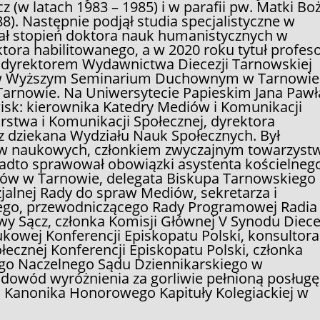
 (w latach 1983 – 1985) i w parafii pw. Matki Boż
). Następnie podjął studia specjalistyczne w
kał stopień doktora nauk humanistycznych w
oktora habilitowanego, a w 2020 roku tytuł profes
 dyrektorem Wydawnictwa Diecezji Tarnowskiej
ą w Wyższym Seminarium Duchownym w Tarnowie 
Tarnowie. Na Uniwersytecie Papieskim Jana Pawł
owisk: kierownika Katedry Mediów i Komunikacji
arstwa i Komunikacji Społecznej, dyrektora
 dziekana Wydziału Nauk Społecznych. Był
ułów naukowych, członkiem zwyczajnym towarzyst
nadto sprawował obowiązki asystenta kościelneg
ów w Tarnowie, delegata Biskupa Tarnowskiego
alnej Rady do spraw Mediów, sekretarza i
nego, przewodniczącego Rady Programowej Radia
 Sącz, członka Komisji Głównej V Synodu Diece
kowej Konferencji Episkopatu Polski, konsultora
ecznej Konferencji Episkopatu Polski, członka
o Naczelnego Sądu Dziennikarskiego w
 dowód wyróżnienia za gorliwie pełnioną posługę
 Kanonika Honorowego Kapituły Kolegiackiej w