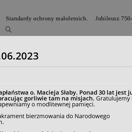
Standardy ochrony małoletnich.
Jubileusz 750
y
.06.2023
apłaństwa o. Macieja Słaby. Ponad 30 lat jest j
acując gorliwie tam na misjach.
Gratulujemy 
 zapewniamy o modlitewnej pamięci.
 sakrament bierzmowania do Narodowego
m.