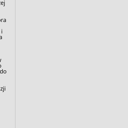
ej
ora
i
a
w
o
 do
zji