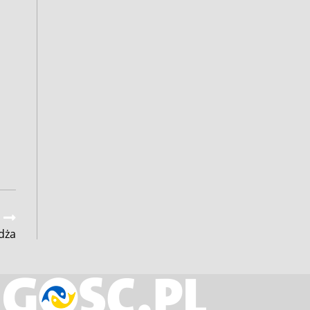
t
żdża