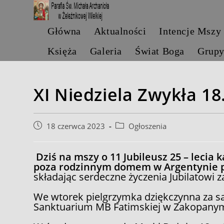
Skip
to
content
Główna
Aktualności
Intencje Mszy
Księża
Galeria
Świat Boga
Grup
XI Niedziela Zwykła 18
Post
Post
18 czerwca 2023
Ogłoszenia
published:
category:
Dziś na mszy o 11 Jubileusz 25 – lecia k
poza rodzinnym domem w Argentynie pr
składając serdeczne życzenia Jubilatowi
We wtorek pielgrzymka dziękczynna za
Sanktuarium MB Fatimskiej w Zakopany