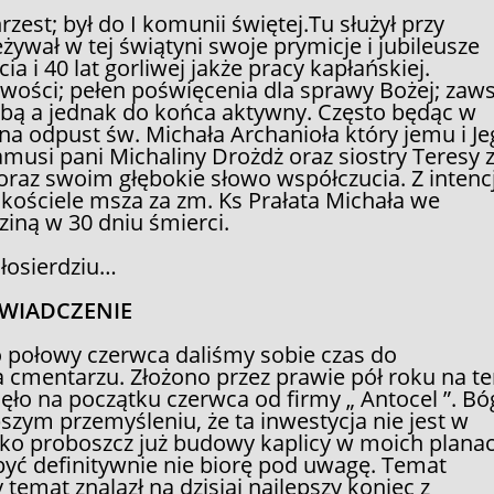
zest; był do I komunii świętej.Tu służył przy
zeżywał w tej świątyni swoje prymicje i jubileusze
ia i 40 lat gorliwej jakże pracy kapłańskiej.
liwości; pełen poświęcenia dla sprawy Bożej; zaw
robą a jednak do końca aktywny. Często będąc w
e na odpust św. Michała Archanioła który jemu i J
usi pani Michaliny Drożdż oraz siostry Teresy 
oraz swoim głębokie słowo współczucia. Z intencj
ościele msza za zm. Ks Prałata Michała we
ziną w 30 dniu śmierci.
łosierdziu…
WIADCZENIE
o połowy czerwca daliśmy sobie czas do
 cmentarzu. Złożono przez prawie pół roku na t
łynęło na początku czerwca od firmy „ Antocel ”. Bó
bszym przemyśleniu, że ta inwestycja nie jest w
ako proboszcz już budowy kaplicy w moich plana
być definitywnie nie biorę pod uwagę. Temat
temat znalazł na dzisiaj najlepszy koniec z