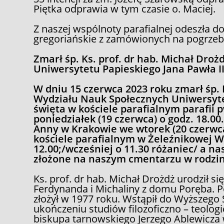
Piętka odprawia w tym czasie o. Maciej.
Z naszej wspólnoty parafialnej odeszła d
gregoriańskie z zamówionych na pogrzebi
Zmarł śp. Ks. prof. dr hab. Michał Dro
Uniwersytetu Papieskiego Jana Pawła I
W dniu 15 czerwca 2023 roku zmarł śp. K
Wydziału Nauk Społecznych Uniwersyte
święta w kościele parafialnym parafii
poniedziałek (19 czerwca) o godz. 18.0
Anny w Krakowie we wtorek (20 czerwca
kościele parafialnym w Żeleźnikowej Wi
12.00
;/wcześniej o 11.30 różaniec/
a nas
złożone na
naszym
cmentarzu
w rodzi
Ks. prof. dr hab. Michał Drożdż urodził 
Ferdynanda i Michaliny z domu Poręba. Po
złożył w 1977 roku. Wstąpił do Wyższeg
ukończeniu studiów filozoficzno – teolog
biskupa tarnowskiego Jerzego Ablewicza 