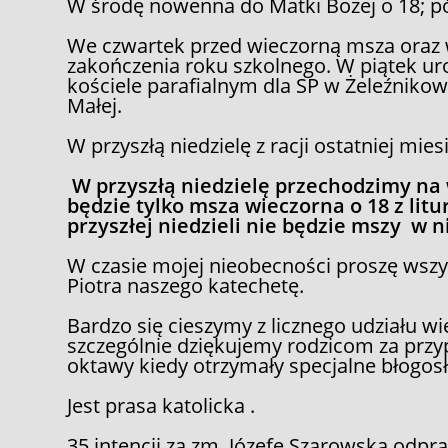
W środę nowenna do Matki Bożej o 18; pó
We czwartek przed wieczorną msza oraz w
zakończenia roku szkolnego. W piątek ur
kościele parafialnym dla SP w Żeleźnikowe
Małej.
W przyszłą niedzielę z racji ostatniej mie
W przyszłą niedzielę przechodzimy na
będzie tylko msza wieczorna o 18 z litu
przyszłej niedzieli nie będzie mszy w 
W czasie mojej nieobecności proszę wszys
Piotra naszego katechetę.
Bardzo się cieszymy z licznego udziału w
szczególnie dziękujemy rodzicom za prz
oktawy kiedy otrzymały specjalne błogos
Jest prasa katolicka .
35 intencji za zm. Józefę Szarowską odpra