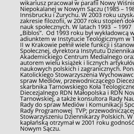
wikariusz pracował w parafii Nowy Wiśnicz
Niepokalanej w Nowym Sączu (1985 – 1988
Innsbrucku i Zurychu. W 2003 roku uzys
zakresie filozofii, w 2007 roku stopień d
nauk społecznych. W latach 1993 – 1997
„Biblos”. Od 1993 roku był wykładowc
adiunktem w Instytucie Teologicznym w 
II w Krakowie pełnił wiele funkcji i stan
Społecznej, dyrektora Instytutu Dziennik
Akademickiego Centrum Medialnego oraz
autorem wielu książek i licznych artyk
naukowych polskich i zagranicznych. Po
Katolickiego Stowarzyszenia Wychowawc
spraw Mediów, przewodniczącego Diecezj
skarbnika Tarnowskiego Koła Teologicz
Diecezjalnego RDN Małopolska i RDN Nowy
Tarnowskiej, a także konsultora Rady Nau
Rady do spraw Mediów i Komunikacji Społ
Rady Programowej TVP; przewodnicząceg
Stowarzyszeniu Dziennikarzy Polskich. W
kapłańską otrzymał w 2001 roku godność
Nowym Sączu.