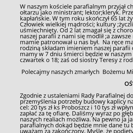
W naszym kościele parafialnym przyjął chr
ołtarzu jako ministrant; lektor;kleryk. Pr
kapłańskie. W tym roku skończył 65 lat życ
Człowiek wielkiej mądrości; kultury ;życz
uśmiechnięty. Od 2 lat zmagał się z cho
naszej parafii z nami się modlił ;a zawsz
mamie patronował u nas był. Na ręce mam
rodziną składam imieniem naszej parafii 
mamy w 7 dniu śmierci będzie w naszym k
czwartek o 18; zaś od siostry Teresy z rod
Polecajmy naszych zmarłych Bożemu Mi
OŚ
Zgodnie z ustaleniami Rady Parafialnej d
przemyślenia potrzeby budowy kaplicy na
cel: 20 tys zł ks Proboszcz i 10 tys zł wp
zapłać za tę ofiarę. Daliśmy wyraz po głę
naszych realiach możliwa. Na pewno ja j
parafialnych dokąd będzie mnie dane tu 
uważam za zakończony. Myślę, że podjęty 