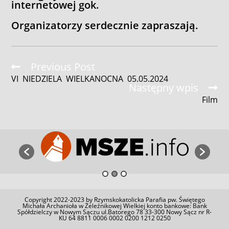
internetowej gok.
Organizatorzy serdecznie zapraszają.
Read
Previous Post
more
VI NIEDZIELA WIELKANOCNA 05.05.2024
articles
Następny wpis
Film
Copyright 2022-2023 by Rzymskokatolicka Parafia pw. Świętego
Michała Archanioła w Żeleźnikowej Wielkiej konto bankowe: Bank
Spółdzielczy w Nowym Sączu ul.Batorego 78 33-300 Nowy Sącz nr R-
KU 64 8811 0006 0002 0200 1212 0250