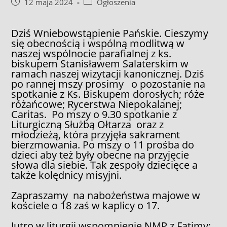
Post
Post
12 maja 2024
Ogłoszenia
published:
category:
Dziś Wniebowstąpienie Pańskie. Cieszymy
się obecnością i wspólną modlitwą w
naszej wspólnocie parafialnej z ks.
biskupem Stanisławem Salaterskim w
ramach naszej wizytacji kanonicznej. Dziś
po rannej mszy prosimy o pozostanie na
spotkanie z Ks. Biskupem dorosłych; róże
różańcowe; Rycerstwa Niepokalanej;
Caritas. Po mszy o 9.30 spotkanie z
Liturgiczną Służbą Ołtarza oraz z
młodzieżą, która przyjęła sakrament
bierzmowania. Po mszy o 11 prośba do
dzieci aby też były obecne na przyjęcie
słowa dla siebie. Tak zespoły dziecięce a
także kolędnicy misyjni.
Zapraszamy na nabożeństwa majowe w
kościele o 18 zaś w kaplicy o 17.
Jutro w liturgii wspomnienie NMP z Fatimy;