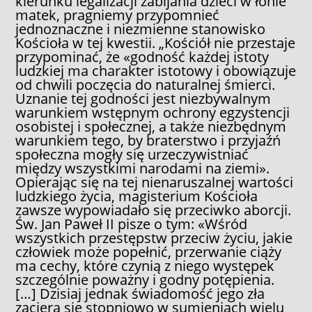
kierunku legalizacji zabijania dzieci w łonie
matek, pragniemy przypomnieć
jednoznaczne i niezmienne stanowisko
Kościoła w tej kwestii. „Kościół nie przestaje
przypominać, że «godność każdej istoty
ludzkiej ma charakter istotowy i obowiązuje
od chwili poczęcia do naturalnej śmierci.
Uznanie tej godności jest niezbywalnym
warunkiem wstępnym ochrony egzystencji
osobistej i społecznej, a także niezbędnym
warunkiem tego, by braterstwo i przyjaźń
społeczna mogły się urzeczywistniać
między wszystkimi narodami na ziemi».
Opierając się na tej nienaruszalnej wartości
ludzkiego życia, magisterium Kościoła
zawsze wypowiadało się przeciwko aborcji.
Św. Jan Paweł II pisze o tym: «Wśród
wszystkich przestępstw przeciw życiu, jakie
człowiek może popełnić, przerwanie ciąży
ma cechy, które czynią z niego występek
szczególnie poważny i godny potępienia.
[…] Dzisiaj jednak świadomość jego zła
zaciera się stopniowo w sumieniach wielu