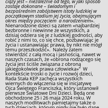
ciąży jest – niezależnie od tego, w jaki sposób
zostaje dokonane – świadomym i
bezpośrednim zabójstwem istoty ludzkiej w
początkowym stadium jej życia, obejmującym
okres między poczęciem a narodzeniem
».
Nienarodzone dzieci są zatem «najbardziej
bezbronne i niewinne ze wszystkich, a
dzisiaj odziera się je z ludzkiej godności, aby
robić z nimi to, co się chce, pozbawiając je
życia i ustanawiając prawa, by nikt nie mógł
temu przeszkodzić». Należy zatem
stwierdzić z całą mocą i jasnością, nawet w
naszych czasach, że «obrona rodzącego się
życia jest ściśle związana z obroną
jakiegokolwiek prawa człowieka»” W
kontekście troski o życie i rozwój dzieci,
Rada Stała KEP zachęca wszystkich
wiernych do włączenia się w inicjatywę
Ojca Świętego Franciszka, który ustanowił
pierwsze Światowe Dni Dzieci. Będą one
obchodzone 25 i 26 maja 2024 roku. W
naszych modlitwach pamiętajmy także o
tych dzieciach, którym nigdy nie było dane