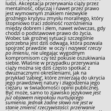
ludzi. Akceptacja przerywania ciąży przez
mentalność, obyczaj i nawet przez prawo
jest wymownym znakiem niezwykle
groźnego kryzysu zmysłu moralnego, który
stopniowo traci zdolność rozróżnienia
między dobrem i złem, nawet wówczas, gdy
chodzi o podstawowe prawo do życia.
Wobec tak groźnej sytuacji szczególnie
potrzebna jest dziś odwaga, która pozwala
spojrzeć prawdzie w oczy i
nazywać rzeczy
po imieniu
, nie ulegając wygodnym
kompromisom czy też pokusie oszukiwania
siebie. Właśnie w przypadku przerywania
ciąży można się dziś często spotkać z
dwuznacznymi określeniami, jak na
przykład ‘zabieg’, które zmierzają do ukrycia
jego prawdziwej natury i złagodzenia jego
ciężaru w świadomości opinii publicznej.
Być może, samo to zjawisko językowe
jest
już objawem niepokoju nurtującego
sumienia. Jednak żadne słowo nie jest w
stanie zmienić rzeczywistości: przerwanie