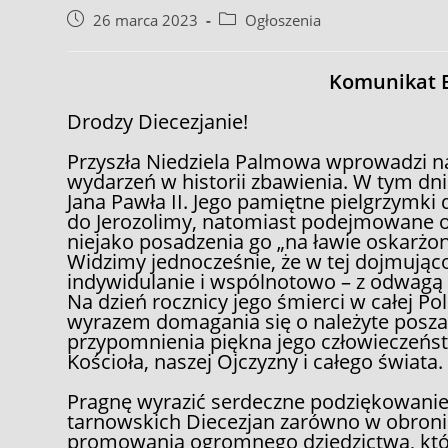
Post
Post
26 marca 2023
Ogłoszenia
published:
category:
Komunikat 
Drodzy Diecezjanie!
Przyszła Niedziela Palmowa wprowadzi na
wydarzeń w historii zbawienia. W tym dniu
Jana Pawła II. Jego pamiętne pielgrzymki
do Jerozolimy, natomiast podejmowane o
niejako posadzenia go „na ławie oskarżo
Widzimy jednocześnie, że w tej dojmująco
indywidulanie i wspólnotowo – z odwagą s
Na dzień rocznicy jego śmierci w całej P
wyrazem domagania się o należyte posza
przypomnienia piękna jego człowieczeńst
Kościoła, naszej Ojczyzny i całego świata.
Pragnę wyrazić serdeczne podziękowanie
tarnowskich Diecezjan zarówno w obronie 
promowania ogromnego dziedzictwa, któr