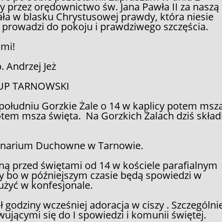
y przez orędownictwo św. Jana Pawła II za naszą
wała w blasku Chrystusowej prawdy, która niesie
z prowadzi do pokoju i prawdziwego szczęścia.
ami!
. Andrzej Jeż
UP TARNOWSKI
południu Gorzkie Żale o 14 w kaplicy potem msz
potem msza święta. Na Gorzkich Żalach dziś skła
Seminarium Duchowne w Tarnowie.
ą przed świętami od 14 w kościele parafialnym
my bo w późniejszym czasie będą spowiedzi w
łużyć w konfesjonale.
godziny wcześniej adoracja w ciszy . Szczególni
ującymi się do I spowiedzi i komunii świętej.