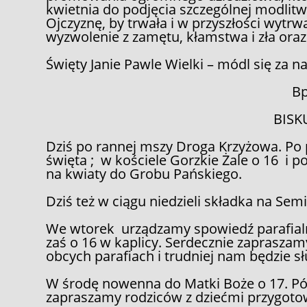
kwietnia do podjęcia szczególnej modlitw
Ojczyznę, by trwała i w przyszłości wytr
wyzwolenie z zamętu, kłamstwa i zła ora
Święty Janie Pawle Wielki – módl się za n
Bp
BISK
Dziś po rannej mszy Droga Krzyżowa. Po 
święta ; w kościele Gorzkie Żale o 16 i 
na kwiaty do Grobu Pańskiego.
Dziś też w ciągu niedzieli składka na 
We wtorek urządzamy spowiedź parafialn
zaś o 16 w kaplicy. Serdecznie zaprasza
obcych parafiach i trudniej nam będzie s
W środę nowenna do Matki Boże o 17. Pół 
zapraszamy rodziców z dziećmi przygotow