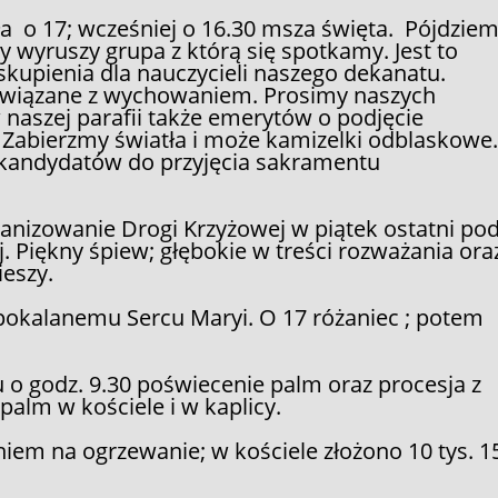
o 17; wcześniej o 16.30 msza święta. Pójdzie
 wyruszy grupa z którą się spotkamy. Jest to
kupienia dla nauczycieli naszego dekanatu.
 związane z wychowaniem. Prosimy naszych
w naszej parafii także emerytów o podjęcie
Zabierzmy światła i może kamizelki odblaskowe
la kandydatów do przyjęcia sakramentu
rganizowanie Drogi Krzyżowej w piątek ostatni p
. Piękny śpiew; głębokie w treści rozważania ora
ieszy.
pokalanemu Sercu Maryi. O 17 różaniec ; potem
 o godz. 9.30 poświecenie palm oraz procesja z
alm w kościele i w kaplicy.
niem na ogrzewanie; w kościele złożono 10 tys. 1