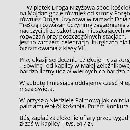
W piątek Droga Krzyżowa spod kościoła 
na Majdan gdzie również od strony Poręby
również Droga Krzyżowa w ramach Dnia s
Treścią rozważań uczynimy zagadnienia
nauczycieli ze szkół oraz mieszkających 
rozważań przy poszczególnych stacjach. 
Jest to zarazem celebracja liturgiczna d
bierzmowania z klasy VII.
Przy okazji serdecznie dziękujemy za zo
„ Sowinę” od kaplicy w Małej Żeleźnikowej
bardzo liczny udział wiernych co bardzo c
W sobotę I miesiąca oddajemy cześć Nie
msza święta.
W przyszłą Niedzielę Palmową jak co roku
palmami wokół kościoła. Potem konkurs p
Bóg zapłać za złożenie ofiary przed tygod
zł zaś w kaplicy 1 tys. 517 zł.