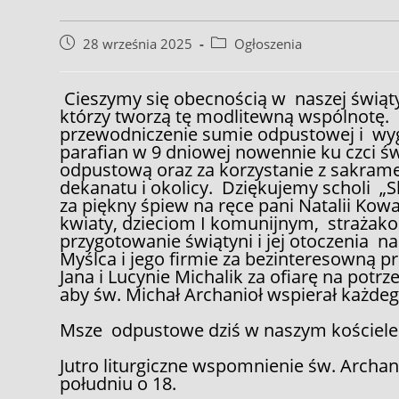
Post
Post
28 września 2025
Ogłoszenia
published:
category:
Cieszymy się obecnością w naszej świątyn
którzy tworzą tę modlitewną wspólnotę. 
przewodniczenie sumie odpustowej i wyg
parafian w 9 dniowej nowennie ku czci św
odpustową oraz za korzystanie z sakram
dekanatu i okolicy. Dziękujemy scholi „
za piękny śpiew na ręce pani Natalii Kowa
kwiaty, dzieciom I komunijnym, strażako
przygotowanie świątyni i jej otoczenia 
Myślca i jego firmie za bezinteresowną pr
Jana i Lucynie Michalik za ofiarę na potr
aby św. Michał Archanioł wspierał każd
Msze odpustowe dziś w naszym kościele o
Jutro liturgiczne wspomnienie św. Archani
południu o 18.