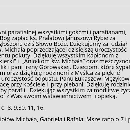
i parafialnej wszystkimi gośćmi i parafianami,
Bóg zapłać ks. Prałatowi Januszowi Rybie za
łoszone dziś Słowo Boże. Dziękujemy za udział
. Michała poprzedzającej dzisiejszą uroczystość
entu pokuty. Dziękuję wszystkim kapłanom z
Skierki” i „Aniołkom św. Michała” oraz mężczyzn
lik i pani Ireny Górowskiej. Dzieciom, które sypa
m oraz dziękuję rodzinom z Myślca za piękne
na uroczystość odpustu. Panu Łukaszowi Mężykowi
acę przy kościele i przy plebani. Dziękuję rodzin
zeby parafii. Dziękując wszystkim za modlitwę życ
ego z Was swoim wstawiennictwem i opieką.
 8, 9.30, 11, 16.
ołów Michała, Gabriela i Rafała. Msze rano o 7 i 