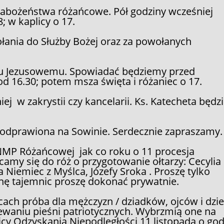
abożeństwa różańcowe. Pół godziny wcześniej
; w kaplicy o 17.
łania do Służby Bożej oraz za powołanych
cu Jezusowemu. Spowiadać będziemy przed
d 16.30; potem msza święta i różaniec o 17.
 w zakrystii czy kancelarii. Ks. Katecheta będz
 odprawiona na Sowinie. Serdecznie zapraszamy.
i NMP Różańcowej jak co roku o 11 procesja
amy się do róż o przygotowanie ołtarzy: Cecylia
 Niemiec z Myślca, Józefy Sroka . Proszę tylko
anę tajemnic proszę dokonać prywatnie.
cach próba dla mężczyzn / dziadków, ojców i dzie
iewaniu pieśni patriotycznych. Wybrzmią one na
y Odzyskania Niepodległości 11 listopada o god