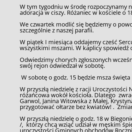
W tym tygodniu w środę rozpoczynamy n
adoracja w ciszy. Różaniec w kościele o 18
We czwartek modlić się będziemy o powo
szczególnie z naszej parafii.
W piątek I miesiąca oddajemy cześć Ser
wszystkimi mszami. W kaplicy spowiedź o
Odwiedzimy chorych zgłoszonych wcześniej
swój rejon odwiedzał w sobotę.
W sobotę o godz. 15 będzie msza święta
W przyszłą niedzielę z racji Uroczystośc
różańcowa wokół kościoła. Dlatego zwrac
Garwol, Janina Witowska z Małej, Krystyna
przygotować ołtarze bez kwiatów! . Zmi
W przyszłą niedzielę o godz. 18 w Biegoni
/, którzy chcą wziąć udział w męskim śp
uroczystości Gminnych obchodów Rocznic