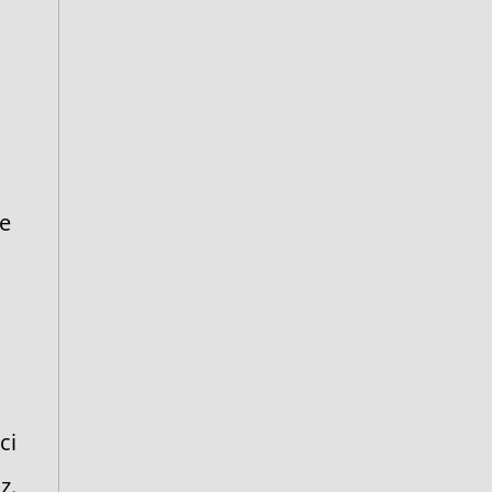
ie
ci
z.