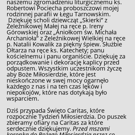
naszemu zgromadzeniu liturgicznemu ks.
Robertowi Pociecha proboszczowi mojej
rodzinnej parafii w Łegu Tarnowskim.
Dziękuję scholi dziewcząt „Skierki” z
Żeleźnikowej Małej na ręce p. Ireny
Górowskiej oraz „Aniołkom św. Michała
Archanioła” z Żeleźnikowej Wielkiej na ręce
p. Natalii Kowalik za piękny śpiew. Służbie
Ołtarza na ręce ks. Katechety; panu
kościelnemu i panu organiście. Dziękuję za
porządkowanie i dekorację kaplicy przed
odpustem. Wszystkim uczestnikom życzę
aby Boże Miłosierdzie, które jest
nieskończone w swej mocy ogarnęło
każdego z nas i na ten czas lęków i
niepokojów, które nas dotykają było
wsparciem.
Dziś przypada Święto Caritas, które
rozpocznie Tydzień Miłosierdzia. Do puszek
zbieramy ofiary na Caritas za które
serdecznie dziękujemy.
Przed mszami
koronka do Bożego Miłosierdzia przez co