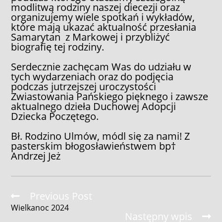
modlitwą rodziny naszej diecezji oraz
organizujemy wiele spotkań i wykładów,
które mają ukazać aktualność przesłania
Samarytan z Markowej i przybliżyć
biografię tej rodziny.
Serdecznie zachęcam Was do udziału w
tych wydarzeniach oraz do podjęcia
podczas jutrzejszej uroczystości
Zwiastowania Pańskiego pięknego i zawsze
aktualnego dzieła Duchowej Adopcji
Dziecka Poczętego.
Bł. Rodzino Ulmów, módl się za nami! Z
pasterskim błogosławieństwem bp†
Andrzej Jeż
Read
Previous Post
more
Wielkanoc 2024
articles
Następny wpis