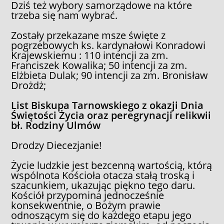
Dziś też wybory samorządowe na które
trzeba się nam wybrać.
Zostały przekazane msze święte z
pogrzebowych ks. kardynałowi Konradowi
Krajewskiemu : 110 intencji za zm.
Franciszek Kowalika; 50 intencji za zm.
Elżbieta Dulak; 90 intencji za zm. Bronisław
Drożdż;
List Biskupa Tarnowskiego z okazji Dnia
Świętości Życia oraz peregrynacji relikwii
bł. Rodziny Ulmów
Drodzy Diecezjanie!
Życie ludzkie jest bezcenną wartością, którą
wspólnota Kościoła otacza stałą troską i
szacunkiem, ukazując piękno tego daru.
Kościół przypomina jednocześnie
konsekwentnie, o Bożym prawie
odnoszącym się do każdego etapu jego