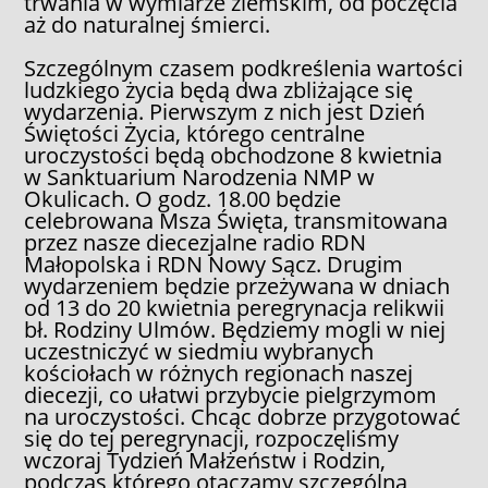
trwania w wymiarze ziemskim, od poczęcia
aż do naturalnej śmierci.
Szczególnym czasem podkreślenia wartości
ludzkiego życia będą dwa zbliżające się
wydarzenia. Pierwszym z nich jest Dzień
Świętości Życia, którego centralne
uroczystości będą obchodzone 8 kwietnia
w Sanktuarium Narodzenia NMP w
Okulicach. O godz. 18.00 będzie
celebrowana Msza Święta, transmitowana
przez nasze diecezjalne radio RDN
Małopolska i RDN Nowy Sącz. Drugim
wydarzeniem będzie przeżywana w dniach
od 13 do 20 kwietnia peregrynacja relikwii
bł. Rodziny Ulmów. Będziemy mogli w niej
uczestniczyć w siedmiu wybranych
kościołach w różnych regionach naszej
diecezji, co ułatwi przybycie pielgrzymom
na uroczystości. Chcąc dobrze przygotować
się do tej peregrynacji, rozpoczęliśmy
wczoraj Tydzień Małżeństw i Rodzin,
podczas którego otaczamy szczególną