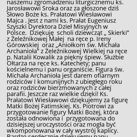
naszemu zgromadzeniu liturgicznemu ks.
Jarosławowi Sroka oraz za głoszone dziś
Słowo Boże ks. Prałatowi Wiesławowi
Majca . Jest z nami ks. Prałat Eugeniusz
Szyszki Dyrektora Dzieł Misyjnych w
Polsce. Dziękuję scholi dziewcząt „ Skierki”
z Żeleźnikowej Małej na ręce p. Ireny
Górowskiej oraz „Aniołkom św. Michała
Archanioła” z Żeleźnikowej Wielkiej na ręce
p. Natalii Kowalik za piękny śpiew. Służbie
Ołtarza na ręce ks. Katechety; panu
kościelnemu i panu organiście. Figura św.
Michała Archanioła jest darem ofiarnym
rodziców I komunijnych z ubiegłego roku
oraz rodziców bierzmowanych z całej
parafii. Jeszcze raz wielkie dzięki! Ks.
Prałatowi Wiesławowi dziękujemy za figurę
Matki Bożej Fatimskiej. Ks. Piotrowi za
przygotowanie figury Matki Bożej, która
została odnowiona i przygotowana do
dzisiejszej uroczystości oraz mogła być
wkomponowana w cały wystrój kaplicy.
Bardzo serdecznie dziękujemy panu