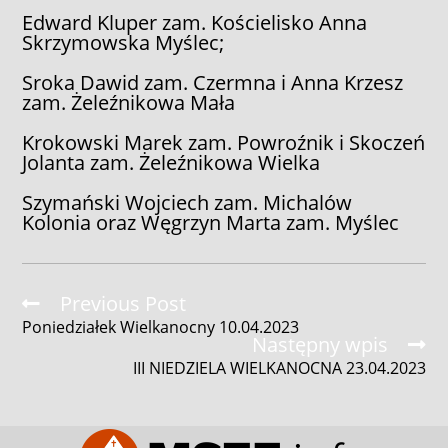
Edward Kluper zam. Kościelisko Anna
Skrzymowska Myślec;
Sroka Dawid zam. Czermna i Anna Krzesz
zam. Żeleźnikowa Mała
Krokowski Marek zam. Powroźnik i Skoczeń
Jolanta zam. Żeleźnikowa Wielka
Szymański Wojciech zam. Michalów
Kolonia oraz Węgrzyn Marta zam. Myślec
Read
Previous Post
more
Poniedziałek Wielkanocny 10.04.2023
articles
Następny wpis
III NIEDZIELA WIELKANOCNA 23.04.2023