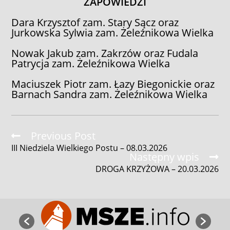
ZAPOWIEDZI
Dara Krzysztof zam. Stary Sącz oraz
Jurkowska Sylwia zam. Żeleźnikowa Wielka
Nowak Jakub zam. Zakrzów oraz Fudala
Patrycja zam. Żeleźnikowa Wielka
Maciuszek Piotr zam. Łazy Biegonickie oraz
Barnach Sandra zam. Żeleźnikowa Wielka
Read
Previous Post
more
III Niedziela Wielkiego Postu – 08.03.2026
articles
Następny wpis
DROGA KRZYŻOWA – 20.03.2026