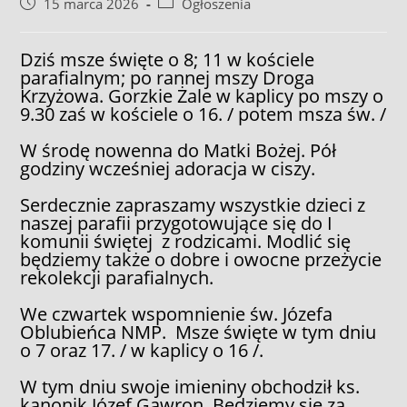
Post
Post
15 marca 2026
Ogłoszenia
published:
category:
Dziś msze święte o 8; 11 w kościele
parafialnym; po rannej mszy Droga
Krzyżowa. Gorzkie Żale w kaplicy po mszy o
9.30 zaś w kościele o 16. / potem msza św. /
W środę nowenna do Matki Bożej. Pół
godziny wcześniej adoracja w ciszy.
Serdecznie zapraszamy wszystkie dzieci z
naszej parafii przygotowujące się do I
komunii świętej z rodzicami. Modlić się
będziemy także o dobre i owocne przeżycie
rekolekcji parafialnych.
We czwartek wspomnienie św. Józefa
Oblubieńca NMP. Msze święte w tym dniu
o 7 oraz 17. / w kaplicy o 16 /.
W tym dniu swoje imieniny obchodził ks.
kanonik Józef Gawron. Będziemy się za