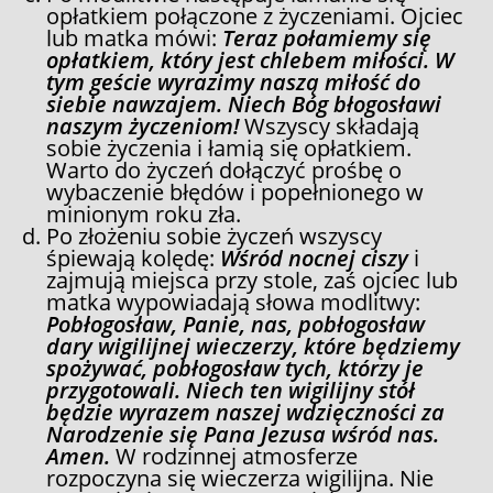
opłatkiem połączone z życzeniami. Ojciec
lub matka mówi:
Teraz połamiemy się
opłatkiem, który jest chlebem miłości. W
tym geście wyrazimy naszą miłość do
siebie nawzajem. Niech Bóg błogosławi
naszym życzeniom!
Wszyscy składają
sobie życzenia i łamią się opłatkiem.
Warto do życzeń dołączyć prośbę o
wybaczenie błędów i popełnionego w
minionym roku zła.
Po złożeniu sobie życzeń wszyscy
śpiewają kolędę:
Wśród nocnej ciszy
i
zajmują miejsca przy stole, zaś ojciec lub
matka wypowiadają słowa modlitwy:
Pobłogosław, Panie, nas, pobłogosław
dary wigilijnej wieczerzy, które będziemy
spożywać, pobłogosław tych, którzy je
przygotowali. Niech ten wigilijny stół
będzie wyrazem naszej wdzięczności za
Narodzenie się Pana Jezusa wśród nas.
Amen.
W rodzinnej atmosferze
rozpoczyna się wieczerza wigilijna. Nie