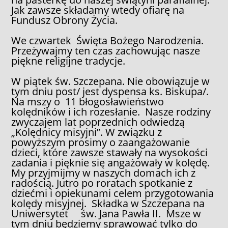
Jak zawsze składamy wtedy ofiarę na
Fundusz Obrony Życia.
We czwartek Święta Bożego Narodzenia.
Przeżywajmy ten czas zachowując nasze
piękne religijne tradycje.
W piątek św. Szczepana. Nie obowiązuje w
tym dniu post/ jest dyspensa ks. Biskupa/.
Na mszy o 11 błogosławieństwo
kolędników i ich rozesłanie. Nasze rodziny
zwyczajem lat poprzednich odwiedzą
„Kolędnicy misyjni”. W związku z
powyższym prosimy o zaangażowanie
dzieci, które zawsze stawały na wysokości
zadania i pięknie się angażowały w kolędę.
My przyjmijmy w naszych domach ich z
radością. Jutro po roratach spotkanie z
dziećmi i opiekunami celem przygotowania
kolędy misyjnej. Składka w Szczepana na
Uniwersytet św. Jana Pawła II. Msze w
tym dniu będziemy sprawować tylko do