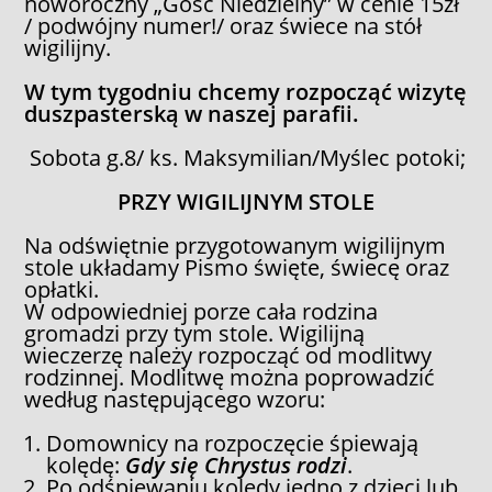
noworoczny „Gość Niedzielny” w cenie 15zł
/ podwójny numer!/ oraz świece na stół
wigilijny.
W tym tygodniu chcemy rozpocząć wizytę
duszpasterską w naszej parafii.
Sobota g.8/ ks. Maksymilian/Myślec potoki;
PRZY WIGILIJNYM STOLE
Na odświętnie przygotowanym wigilijnym
stole układamy Pismo święte, świecę oraz
opłatki.
W odpowiedniej porze cała rodzina
gromadzi przy tym stole. Wigilijną
wieczerzę należy rozpocząć od modlitwy
rodzinnej. Modlitwę można poprowadzić
według następującego wzoru:
Domownicy na rozpoczęcie śpiewają
kolędę:
Gdy się Chrystus rodzi
.
Po odśpiewaniu kolędy jedno z dzieci lub