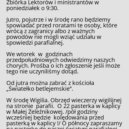
Zbiórka Lektorów i ministrantów w
poniedziałek o 9:30.
Jutro, pojutrze i w środę rano będziemy
spowiadać przed roratami te osoby, które
wrócą z zagranicy albo z ważnych
powodów nie mogli wziąć udziału w
spowiedzi parafialnej.
We wtorek w godzinach
przedpołudniowych odwiedzimy naszych
chorych. Prośba o ich zgłoszenie jeśli może
tego nie uczyniliśmy dotąd.
Od jutra można zabrać z kościoła
„Światełko betlejemskie”.
W środę Wigilia. Obrzęd wieczerzy wigilijnej
na stronie parafii. O 22 pasterka w kaplicy
w Małej Żeleźnikowej. /pół godziny
wcześniej będzie kolędowania przed
pasterką w kaplicy !/ O północy zapraszamy
na pasterkę do naszej świątyni parafialnej.