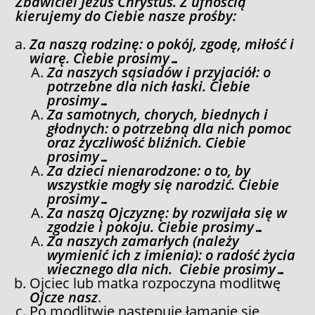
Zbawiciel Jezus Chrystus. Z ufnością
kierujemy do Ciebie nasze prośby:
Za naszą rodzinę: o pokój, zgodę, miłość i
wiarę. Ciebie prosimy…
Za naszych sąsiadów i przyjaciół: o
potrzebne dla nich łaski. Ciebie
prosimy…
Za samotnych, chorych, biednych i
głodnych: o potrzebną dla nich pomoc
oraz życzliwość bliźnich. Ciebie
prosimy…
Za dzieci nienarodzone: o to, by
wszystkie mogły się narodzić. Ciebie
prosimy…
Za naszą Ojczyznę: by rozwijała się w
zgodzie i pokoju. Ciebie prosimy…
Za naszych zamarłych (należy
wymienić ich z imienia): o radość życia
wiecznego dla nich. Ciebie prosimy…
Ojciec lub matka rozpoczyna modlitwę
Ojcze nasz
.
Po modlitwie następuje łamanie się