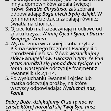
inny z domowników zapala święcę i
mówi:
Światło Chrystusa
, zaś zebrani
odpowiadają:
Bogu niech będą dzięki
. W
tym momencie dzieci zapalają również
światła na choince.
Ojciec lub matka zaczynają modlitwę od
znaku krzyża:
W imię Ojca i Syna, i Ducha
Świętego. Amen.
Wyznaczona wcześniej osoba czyta
z
Pisma świętego
fragment Ewangelii o
narodzeniu Jezusa. Mówi:
wysłuchajmy
słów Ewangelii św. Łukasza o tym, że Pan
Jezus narodził się ponad dwa tysiące lat
temu
. Następnie odczytuje fragment z
Ewangelii:
Łk 2,1-14
.
Po wysłuchaniu Ewangelii ojciec lub
matka odczytują prośby, na które
wszyscy odpowiadają:
Wysłuchaj nas,
Panie
.
Dobry Boże, dziękujemy Ci za tę noc, w
czasie której narodził się Twój Syn, nasz