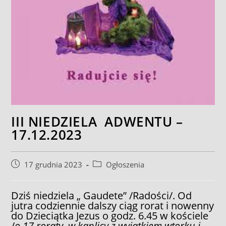
III NIEDZIELA ADWENTU –
17.12.2023
Post
Post
17 grudnia 2023
Ogłoszenia
published:
category:
Dziś niedziela „ Gaudete” /Radości/. Od
jutra codziennie dalszy ciąg rorat i nowenny
do Dzieciątka Jezus o godz. 6.45 w kościele
/
o 17 roraty w kaplicy
z wyjątkiem wtorku i