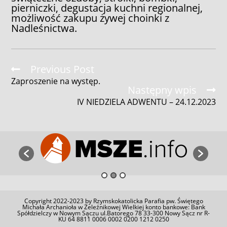
pierniczki, degustacja kuchni regionalnej,
możliwość zakupu żywej choinki z
Nadleśnictwa.
Read
Previous Post
more
Zaproszenie na występ.
articles
Następny wpis
IV NIEDZIELA ADWENTU – 24.12.2023
Copyright 2022-2023 by Rzymskokatolicka Parafia pw. Świętego
Michała Archanioła w Żeleźnikowej Wielkiej konto bankowe: Bank
Spółdzielczy w Nowym Sączu ul.Batorego 78 33-300 Nowy Sącz nr R-
KU 64 8811 0006 0002 0200 1212 0250