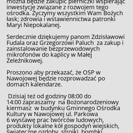
można będzie zakupić pierniczki wspierając
inwestycje związane z rozwojem tego
ośrodka. Życzymy wszystkim Wam Bożych
łask; zdrowia i wstawiennictwa patronki
Maryi Niepokalanej.
Serdecznie dziękujemy panom Zdzisławowi
Fudala oraz Grzegorzowi Paluch za zakup i
zainstalowanie bezprzewodowych
mikrofonów do kaplicy w Małej
Żeleźnikowej.
Proszono aby przekazać, że OSP w
Nawojowej będzie rozprowadzać po
domach kalendarze.
Dzisiaj też od godziny 08:00 do
14:00 zapraszamy na Bożonarodzeniowy
kiermasz w budynku Gminnego Ośrodka
Kultury w Nawojowej ul. Parkowa
6 wystawę prac twórców ludowych,
produkty lokalne kół gospodyń wiejskich,
świąteczne ozdoby, stroiki, bombki,