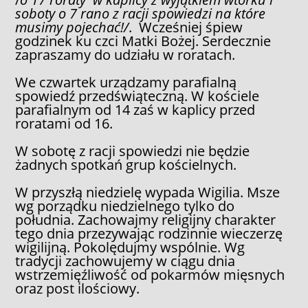
soboty o 7 rano z racji spowiedzi na które
musimy pojechać!
/
. Wcześniej śpiew
godzinek ku czci Matki Bożej. Serdecznie
zapraszamy do udziału w roratach.
We czwartek urządzamy parafialną
spowiedź przedświąteczną. W kościele
parafialnym od 14 zaś w kaplicy przed
roratami od 16.
W sobotę z racji spowiedzi nie będzie
żadnych spotkań grup kościelnych.
W przyszłą niedzielę wypada Wigilia. Msze
wg porządku niedzielnego tylko do
południa. Zachowajmy religijny charakter
tego dnia przezywając rodzinnie wieczerzę
wigilijną. Pokolędujmy wspólnie. Wg
tradycji zachowujemy w ciągu dnia
wstrzemięźliwość od pokarmów mięsnych
oraz post ilościowy.