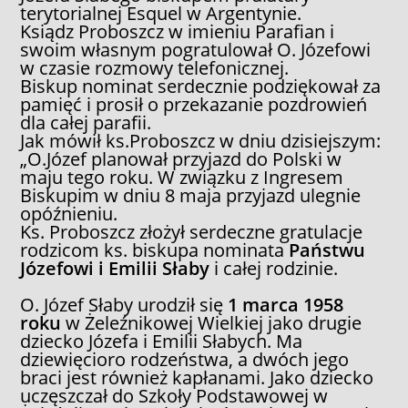
terytorialnej Esquel w Argentynie.
Ksiądz Proboszcz w imieniu Parafian i
swoim własnym pogratulował O. Józefowi
w czasie rozmowy telefonicznej.
Biskup nominat serdecznie podziękował za
pamięć i prosił o przekazanie pozdrowień
dla całej parafii.
Jak mówił ks.Proboszcz w dniu dzisiejszym:
„O.Józef planował przyjazd do Polski w
maju tego roku. W związku z Ingresem
Biskupim w dniu 8 maja przyjazd ulegnie
opóźnieniu.
Ks. Proboszcz złożył serdeczne gratulacje
rodzicom ks. biskupa nominata
Państwu
Józefowi i Emilii Słaby
i całej rodzinie.
O. Józef Słaby urodził się
1 marca 1958
roku
w Żeleźnikowej Wielkiej jako drugie
dziecko Józefa i Emilii Słabych. Ma
dziewięcioro rodzeństwa, a dwóch jego
braci jest również kapłanami. Jako dziecko
uczęszczał do Szkoły Podstawowej w