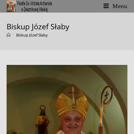
Skip
Menu
to
content
Biskup Józef Słaby
>
Biskup Józef Słaby