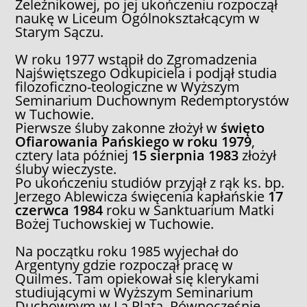
Żeleźnikowej, po jej ukończeniu rozpoczął
naukę w Liceum Ogólnokształcącym w
Starym Sączu.
W roku 1977 wstąpił do Zgromadzenia
Najświętszego Odkupiciela i podjął studia
filozoficzno-teologiczne w Wyższym
Seminarium Duchownym Redemptorystów
w Tuchowie.
Pierwsze śluby zakonne złożył w
święto
Ofiarowania Pańskiego w roku 1979
,
cztery lata później
15 sierpnia 1983
złożył
śluby wieczyste.
Po ukończeniu studiów przyjął z rąk ks. bp.
Jerzego Ablewicza święcenia kapłańskie
17
czerwca 1984
roku w Sanktuarium Matki
Bożej Tuchowskiej w Tuchowie.
Na początku roku 1985 wyjechał do
Argentyny gdzie rozpoczął pracę w
Quilmes. Tam opiekował się klerykami
studiującymi w Wyższym Seminarium
Duchownym w La Plata. Równocześnie